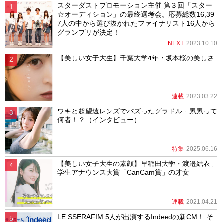
スターダストプロモーション主催 第３回「スター
☆オーディション」の最終選考会。応募総数16,39
7人の中から選び抜かれたファイナリスト16人から
グランプリが決定！
NEXT
2023.10.10
【美しい女子大生】千葉大学4年・坂本桜の美しさ
連載
2023.03.22
ワキと超望遠レンズでバズったグラドル・累累って
何者！？（インタビュー）
特集
2025.06.16
【美しい女子大生の素顔】早稲田大学・渡邉結衣、
学生アナウンス大賞「CanCam賞」の才女
連載
2021.04.21
LE SSERAFIM 5人が出演するIndeedの新CM！ そ