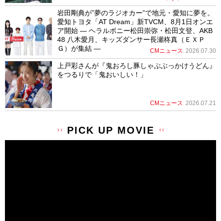
岩田剛典が”夢のラジオカー”で地元・愛知に夢を。
愛知トヨタ「AT Dream」新TVCM、8月1日オンエ
ア開始 ― ヘラルボニー松田崇弥・松田文登、AKB
48 八木愛月、キッズダンサー長瀬柊真（ＥＸＰ
Ｇ）が集結 ―
CMニュース
2026.07.30
上戸彩さんが『鬼おろし豚しゃぶぶっかけうどん』
をつるりで「鬼おいしい！」
CMニュース
2026.07.21
PICK UP MOVIE