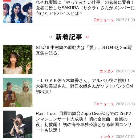
れぞれ実際に「やってみたい仕事」の衣装に変身！
医者に扮したSAKURA（サクラ）さんがメンバーに
向けたアドバイスとは？
CMニュース
2025.01.08
新着記事
STU48 中村舞の原動力は「愛」。STU48と2nd写
真集を語る。
エンタメ
2026.08.04
＝ＬＯＶＥ佐々木舞香さん、アルパカ役に挑戦！
大谷映美里さん、野口衣織さんがソフトバンクCM
初出演！
CMニュース
2026.08.03
Rain Tree、目標の舞台Zepp DiverCityでの 2ndワ
ンマンコンサート大成功！ 初の全員曲「台風の
夜」初披露！ 初の海外単独公演となる韓国コンサ
ートも決定！
エンタメ
2026.07.31