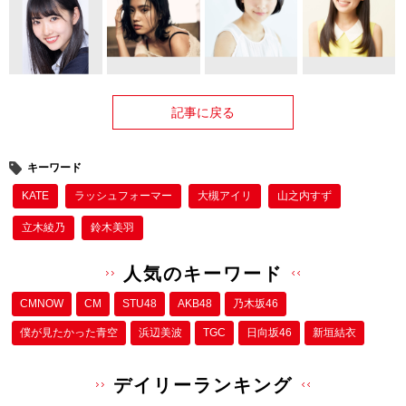
記事に戻る
キーワード
KATE
ラッシュフォーマー
大槻アイリ
山之内すず
立木綾乃
鈴木美羽
人気のキーワード
CMNOW
CM
STU48
AKB48
乃木坂46
僕が⾒たかった⻘空
浜辺美波
TGC
日向坂46
新垣結衣
デイリーランキング