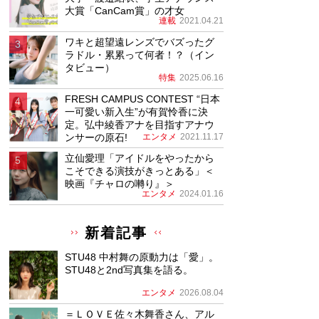
大賞「CanCam賞」の才女
連載
2021.04.21
ワキと超望遠レンズでバズったグ
ラドル・累累って何者！？（イン
タビュー）
特集
2025.06.16
FRESH CAMPUS CONTEST “日本
一可愛い新入生”が有賀怜香に決
定。弘中綾香アナを目指すアナウ
ンサーの原石!
エンタメ
2021.11.17
立仙愛理「アイドルをやったから
こそできる演技がきっとある」＜
映画『チャロの囀り』＞
エンタメ
2024.01.16
新着記事
STU48 中村舞の原動力は「愛」。
STU48と2nd写真集を語る。
エンタメ
2026.08.04
＝ＬＯＶＥ佐々木舞香さん、アル