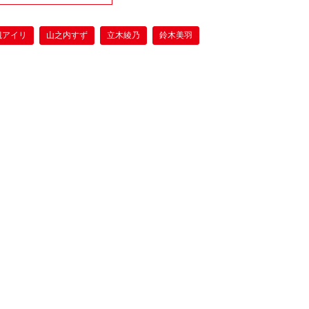
槻アイリ
山之内すず
立木綾乃
鈴木美羽