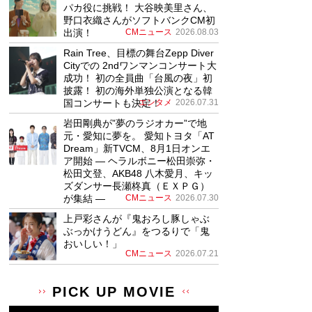
パカ役に挑戦！ 大谷映美里さん、
野口衣織さんがソフトバンクCM初
出演！
CMニュース
2026.08.03
Rain Tree、目標の舞台Zepp Diver
Cityでの 2ndワンマンコンサート大
成功！ 初の全員曲「台風の夜」初
披露！ 初の海外単独公演となる韓
国コンサートも決定！
エンタメ
2026.07.31
岩田剛典が”夢のラジオカー”で地
元・愛知に夢を。 愛知トヨタ「AT
Dream」新TVCM、8月1日オンエ
ア開始 ― ヘラルボニー松田崇弥・
松田文登、AKB48 八木愛月、キッ
ズダンサー長瀬柊真（ＥＸＰＧ）
が集結 ―
CMニュース
2026.07.30
上戸彩さんが『鬼おろし豚しゃぶ
ぶっかけうどん』をつるりで「鬼
おいしい！」
CMニュース
2026.07.21
PICK UP MOVIE