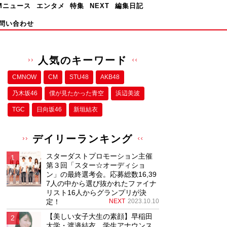
Mニュース
エンタメ
特集
NEXT
編集日記
問い合わせ
人気のキーワード
CMNOW
CM
STU48
AKB48
乃木坂46
僕が⾒たかった⻘空
浜辺美波
TGC
日向坂46
新垣結衣
デイリーランキング
スターダストプロモーション主催
第３回「スター☆オーディショ
ン」の最終選考会。応募総数16,39
7人の中から選び抜かれたファイナ
リスト16人からグランプリが決
定！
NEXT
2023.10.10
【美しい女子大生の素顔】早稲田
大学・渡邉結衣、学生アナウンス