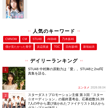
人気のキーワード
CMNOW
CM
STU48
AKB48
乃木坂46
僕が⾒たかった⻘空
浜辺美波
TGC
日向坂46
新垣結衣
デイリーランキング
STU48 中村舞の原動力は「愛」。STU48と2nd写
真集を語る。
エンタメ
2026.08.04
スターダストプロモーション主催 第３回「スター
☆オーディション」の最終選考会。応募総数16,39
7人の中から選び抜かれたファイナリスト16人から
グランプリが決定！