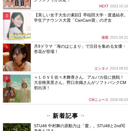
NEXT
2023.10.10
【美しい女子大生の素顔】早稲田大学・渡邉結衣、
学生アナウンス大賞「CanCam賞」の才女
連載
2021.04.21
月9ドラマ「海のはじまり」で注目を集める女優・
杏花が登場！
エンタメ
2024.09.02
＝ＬＯＶＥ佐々木舞香さん、アルパカ役に挑戦！
大谷映美里さん、野口衣織さんがソフトバンクCM
初出演！
CMニュース
2026.08.03
新着記事
STU48 中村舞の原動力は「愛」。STU48と2nd写
真集を語る。