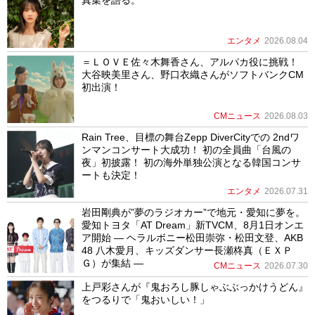
エンタメ
2026.08.04
＝ＬＯＶＥ佐々木舞香さん、アルパカ役に挑戦！
大谷映美里さん、野口衣織さんがソフトバンクCM
初出演！
CMニュース
2026.08.03
Rain Tree、目標の舞台Zepp DiverCityでの 2ndワ
ンマンコンサート大成功！ 初の全員曲「台風の
夜」初披露！ 初の海外単独公演となる韓国コンサ
ートも決定！
エンタメ
2026.07.31
岩田剛典が”夢のラジオカー”で地元・愛知に夢を。
愛知トヨタ「AT Dream」新TVCM、8月1日オンエ
ア開始 ― ヘラルボニー松田崇弥・松田文登、AKB
48 八木愛月、キッズダンサー長瀬柊真（ＥＸＰ
Ｇ）が集結 ―
CMニュース
2026.07.30
上戸彩さんが『鬼おろし豚しゃぶぶっかけうどん』
をつるりで「鬼おいしい！」