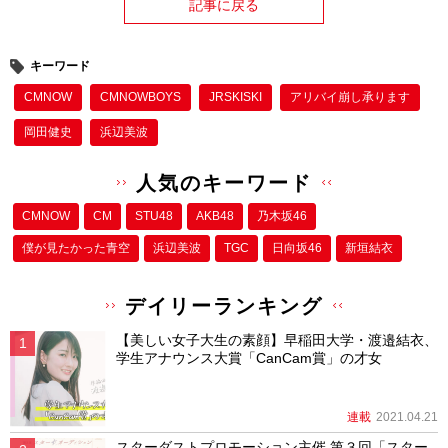
記事に戻る
キーワード
CMNOW
CMNOWBOYS
JRSKISKI
アリバイ崩し承ります
岡田健史
浜辺美波
人気のキーワード
CMNOW
CM
STU48
AKB48
乃木坂46
僕が⾒たかった⻘空
浜辺美波
TGC
日向坂46
新垣結衣
デイリーランキング
【美しい女子大生の素顔】早稲田大学・渡邉結衣、
学生アナウンス大賞「CanCam賞」の才女
連載
2021.04.21
スターダストプロモーション主催 第３回「スター