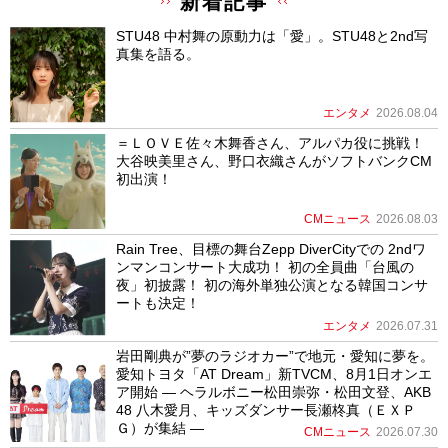
新着記事
STU48 中村舞の原動力は「愛」。STU48と2nd写
真集を語る。
エンタメ
2026.08.04
＝ＬＯＶＥ佐々木舞香さん、アルパカ役に挑戦！
大谷映美里さん、野口衣織さんがソフトバンクCM
初出演！
CMニュース
2026.08.03
Rain Tree、目標の舞台Zepp DiverCityでの 2ndワ
ンマンコンサート大成功！ 初の全員曲「台風の
夜」初披露！ 初の海外単独公演となる韓国コンサ
ートも決定！
エンタメ
2026.07.31
岩田剛典が”夢のラジオカー”で地元・愛知に夢を。
愛知トヨタ「AT Dream」新TVCM、8月1日オンエ
ア開始 ― ヘラルボニー松田崇弥・松田文登、AKB
48 八木愛月、キッズダンサー長瀬柊真（ＥＸＰ
Ｇ）が集結 ―
CMニュース
2026.07.30