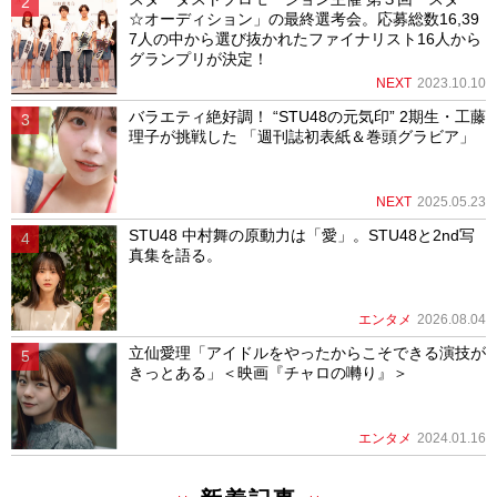
☆オーディション」の最終選考会。応募総数16,39
7人の中から選び抜かれたファイナリスト16人から
グランプリが決定！
NEXT
2023.10.10
バラエティ絶好調！ “STU48の元気印” 2期生・工藤
理子が挑戦した 「週刊誌初表紙＆巻頭グラビア」
NEXT
2025.05.23
STU48 中村舞の原動力は「愛」。STU48と2nd写
真集を語る。
エンタメ
2026.08.04
立仙愛理「アイドルをやったからこそできる演技が
きっとある」＜映画『チャロの囀り』＞
エンタメ
2024.01.16