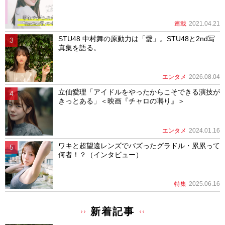
連載
2021.04.21
STU48 中村舞の原動力は「愛」。STU48と2nd写
真集を語る。
エンタメ
2026.08.04
立仙愛理「アイドルをやったからこそできる演技が
きっとある」＜映画『チャロの囀り』＞
エンタメ
2024.01.16
ワキと超望遠レンズでバズったグラドル・累累って
何者！？（インタビュー）
特集
2025.06.16
新着記事