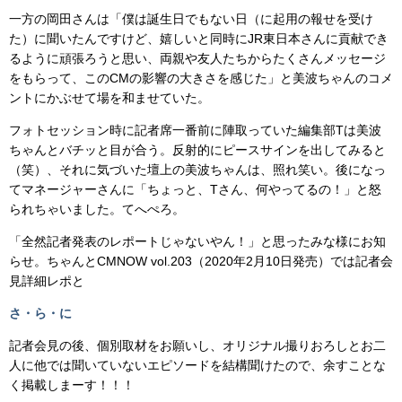
一方の岡田さんは「僕は誕生日でもない日（に起用の報せを受け
た）に聞いたんですけど、嬉しいと同時にJR東日本さんに貢献でき
るように頑張ろうと思い、両親や友人たちからたくさんメッセージ
をもらって、このCMの影響の大きさを感じた」と美波ちゃんのコメ
ントにかぶせて場を和ませていた。
フォトセッション時に記者席一番前に陣取っていた編集部Tは美波
ちゃんとバチッと目が合う。反射的にピースサインを出してみると
（笑）、それに気づいた壇上の美波ちゃんは、照れ笑い。後になっ
てマネージャーさんに「ちょっと、Tさん、何やってるの！」と怒
られちゃいました。てへぺろ。
「全然記者発表のレポートじゃないやん！」と思ったみな様にお知
らせ。ちゃんとCMNOW vol.203（2020年2月10日発売）では記者会
見詳細レポと
さ・ら・に
記者会見の後、個別取材をお願いし、オリジナル撮りおろしとお二
人に他では聞いていないエピソードを結構聞けたので、余すことな
く掲載しまーす！！！