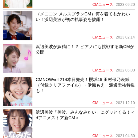
CMニュース
2023.09.20
（メニコン メルスプランCM）何を着てもかわい
い！浜辺美波が初の執事姿を披露！
CMニュース
2023.02.14
浜辺美波が妖精に！？ ピアノにも挑戦する新CMが
公開
CMニュース
2022.06.03
CMNOWvol.214本日発売！櫻坂46 田村保乃表紙
（付録クリアファイル）・伊織もえ・渡邊圭祐特集
も！
CMニュース
2021.12.10
浜辺美波「美波、みんなみたい」にグッとくる！＜
dアニメストア新CM＞
CMニュース
2021.04.30