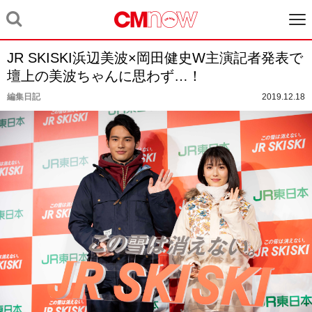
JR SKISKI浜辺美波×岡田健史W主演記者発表で
壇上の美波ちゃんに思わず…！
編集日記
2019.12.18