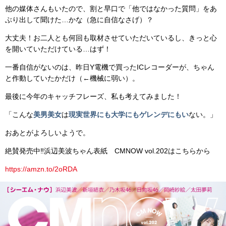
他の媒体さんもいたので、割と早口で「他ではなかった質問」をあ
ぶり出して聞けた…かな（急に自信なさげ）？
大丈夫！お二人とも何回も取材させていただいているし、きっと心
を開いていただけている…はず！
一番自信がないのは、昨日Y電機で買ったICレコーダーが、ちゃん
と作動していたかだけ（←機械に弱い）。
最後に今年のキャッチフレーズ、私も考えてみました！
「こんな
美男美女
は
現実世界にも大学にもゲレンデにもい
ない。」
おあとがよろしいようで。
絶賛発売中‼浜辺美波ちゃん表紙 CMNOW vol.202はこちらから
https://amzn.to/2oRDA