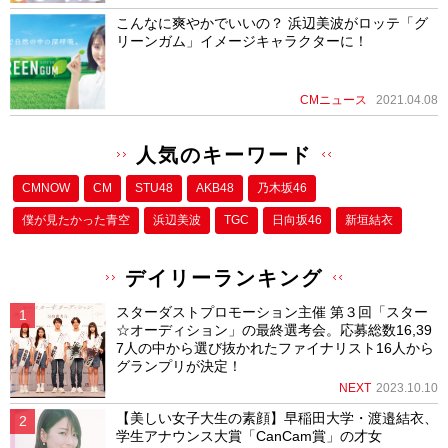
こんなに爽やかでいいの？ 浜辺美波がロッテ「グ
リーンガム」イメージキャラクターに！
CMニュース
2021.04.08
人気のキーワード
CMNOW
CM
STU48
AKB48
乃木坂46
僕が⾒たかった⻘空
浜辺美波
TGC
日向坂46
新垣結衣
デイリーランキング
スターダストプロモーション主催 第３回「スター
☆オーディション」の最終選考会。応募総数16,39
7人の中から選び抜かれたファイナリスト16人から
グランプリが決定！
NEXT
2023.10.10
【美しい女子大生の素顔】早稲田大学・渡邉結衣、
学生アナウンス大賞「CanCam賞」の才女