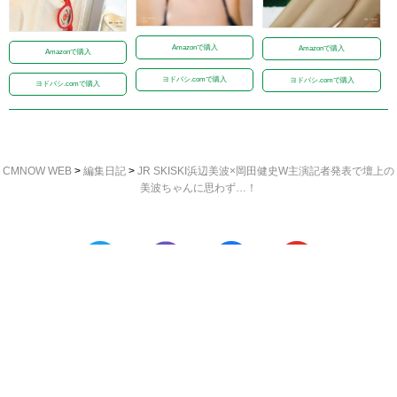
Amazonで購入
Amazonで購入
Amazonで購入
ヨドバシ.comで購入
ヨドバシ.comで購入
ヨドバシ.comで購入
CMNOW WEB
>
編集日記
>
JR SKISKI浜辺美波×岡田健史W主演記者発表で壇上の
美波ちゃんに思わず…！
CMNOWについて
お問い合わせ
プライバシーポリシー
玄光社のWebサイト一覧
運営会社
Copyright © GENKOSHA Co. All rights reserved.