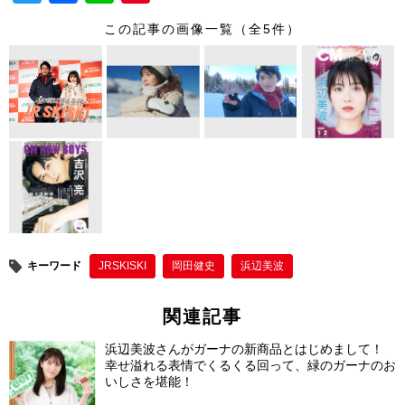
wi
a
n
nt
この記事の画像一覧（全5件）
tt
c
e
er
er
e
e
b
st
o
o
k
キーワード
JRSKISKI
岡田健史
浜辺美波
関連記事
浜辺美波さんがガーナの新商品とはじめまして！
幸せ溢れる表情でくるくる回って、緑のガーナのお
いしさを堪能！