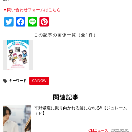
▼問い合わせフォームはこちら
T
F
Li
Pi
wi
a
n
nt
この記事の画像一覧（全1件）
tt
c
e
er
er
e
e
b
st
o
o
キーワード
CMNOW
k
関連記事
平野紫耀に振り向かれる髪になれる⁉【ジュレーム
ｉＰ】
CMニュース
2022.02.01