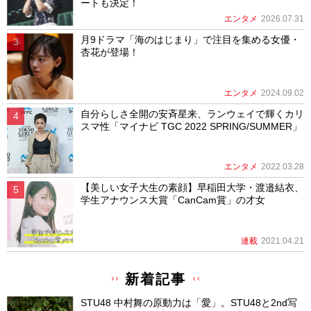
ートも決定！
エンタメ
2026.07.31
月9ドラマ「海のはじまり」で注目を集める女優・
杏花が登場！
エンタメ
2024.09.02
自分らしさ全開の安斉星来、ランウェイで輝くカリ
スマ性「マイナビ TGC 2022 SPRING/SUMMER」
エンタメ
2022.03.28
【美しい女子大生の素顔】早稲田大学・渡邉結衣、
学生アナウンス大賞「CanCam賞」の才女
連載
2021.04.21
新着記事
STU48 中村舞の原動力は「愛」。STU48と2nd写