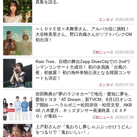
真集を語る。
エンタメ
2026.08.04
＝ＬＯＶＥ佐々木舞香さん、アルパカ役に挑戦！
大谷映美里さん、野口衣織さんがソフトバンクCM
初出演！
CMニュース
2026.08.03
Rain Tree、目標の舞台Zepp DiverCityでの 2ndワ
ンマンコンサート大成功！ 初の全員曲「台風の
夜」初披露！ 初の海外単独公演となる韓国コンサ
ートも決定！
エンタメ
2026.07.31
岩田剛典が”夢のラジオカー”で地元・愛知に夢を。
愛知トヨタ「AT Dream」新TVCM、8月1日オンエ
ア開始 ― ヘラルボニー松田崇弥・松田文登、AKB
48 八木愛月、キッズダンサー長瀬柊真（ＥＸＰ
Ｇ）が集結 ―
CMニュース
2026.07.30
上戸彩さんが『鬼おろし豚しゃぶぶっかけうどん』
をつるりで「鬼おいしい！」