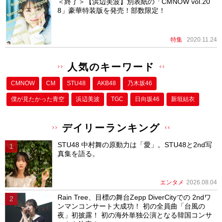
＜終了＞【浜辺美波】別表紙の「CMNOW vol.20
8」豪華特装版を発売！部数限定！
特集
2020.11.24
人気のキーワード
CMNOW
CM
STU48
AKB48
乃木坂46
僕が⾒たかった⻘空
浜辺美波
TGC
日向坂46
新垣結衣
デイリーランキング
STU48 中村舞の原動力は「愛」。STU48と2nd写
真集を語る。
エンタメ
2026.08.04
Rain Tree、目標の舞台Zepp DiverCityでの 2ndワ
ンマンコンサート大成功！ 初の全員曲「台風の
夜」初披露！ 初の海外単独公演となる韓国コンサ