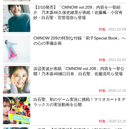
【2/10発売】「CMNOW vol.209」内容を一挙紹
介 乃木坂46久保史緒里が表紙！佐藤楓・小宮有
紗・白石聖・宮世琉弥ら登場
特集
2021.02.09
CMNOW 209の特別な付録「莉子Special Book」へ
の心の準備企画
特集
2021.02.02
浜辺美波が表紙「CMNOW vol.208」内容を一挙公
開！乃木坂46樋口日奈、白石聖、佐藤流司ら登場
特集
2020.12.10
白石聖、初のゲーム実況に挑戦！マリオカート8 デ
ラックスの実況動画を公開
特集
2020.12.10