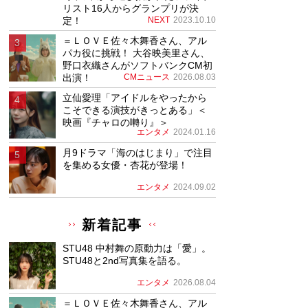
リスト16人からグランプリが決
定！
NEXT
2023.10.10
＝ＬＯＶＥ佐々木舞香さん、アル
パカ役に挑戦！ 大谷映美里さん、
野口衣織さんがソフトバンクCM初
出演！
CMニュース
2026.08.03
立仙愛理「アイドルをやったから
こそできる演技がきっとある」＜
映画『チャロの囀り』＞
エンタメ
2024.01.16
月9ドラマ「海のはじまり」で注目
を集める女優・杏花が登場！
エンタメ
2024.09.02
新着記事
STU48 中村舞の原動力は「愛」。
STU48と2nd写真集を語る。
エンタメ
2026.08.04
＝ＬＯＶＥ佐々木舞香さん、アル