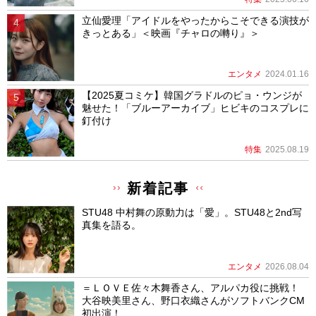
立仙愛理「アイドルをやったからこそできる演技が
きっとある」＜映画『チャロの囀り』＞
エンタメ
2024.01.16
【2025夏コミケ】韓国グラドルのピョ・ウンジが
魅せた！「ブルーアーカイブ」ヒビキのコスプレに
釘付け
特集
2025.08.19
新着記事
STU48 中村舞の原動力は「愛」。STU48と2nd写
真集を語る。
エンタメ
2026.08.04
＝ＬＯＶＥ佐々木舞香さん、アルパカ役に挑戦！
大谷映美里さん、野口衣織さんがソフトバンクCM
初出演！