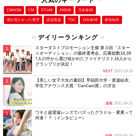
人気のキーワード
CMNOW
CM
STU48
AKB48
乃木坂46
僕が⾒たかった⻘空
浜辺美波
TGC
日向坂46
新垣結衣
デイリーランキング
スターダストプロモーション主催 第３回「スター
☆オーディション」の最終選考会。応募総数16,39
7人の中から選び抜かれたファイナリスト16人から
グランプリが決定！
NEXT
2023.10.10
【美しい女子大生の素顔】早稲田大学・渡邉結衣、
学生アナウンス大賞「CanCam賞」の才女
連載
2021.04.21
ワキと超望遠レンズでバズったグラドル・累累って
何者！？（インタビュー）
特集
2025.06.16