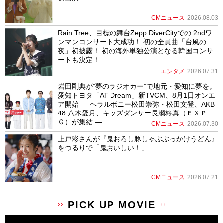
CMニュース
2026.08.03
Rain Tree、目標の舞台Zepp DiverCityでの 2ndワ
ンマンコンサート大成功！ 初の全員曲「台風の
夜」初披露！ 初の海外単独公演となる韓国コンサ
ートも決定！
エンタメ
2026.07.31
岩田剛典が”夢のラジオカー”で地元・愛知に夢を。
愛知トヨタ「AT Dream」新TVCM、8月1日オンエ
ア開始 ― ヘラルボニー松田崇弥・松田文登、AKB
48 八木愛月、キッズダンサー長瀬柊真（ＥＸＰ
Ｇ）が集結 ―
CMニュース
2026.07.30
上戸彩さんが『鬼おろし豚しゃぶぶっかけうどん』
をつるりで「鬼おいしい！」
CMニュース
2026.07.21
PICK UP MOVIE