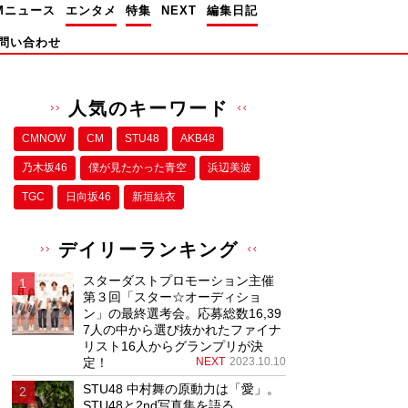
Mニュース
エンタメ
特集
NEXT
編集日記
問い合わせ
人気のキーワード
CMNOW
CM
STU48
AKB48
乃木坂46
僕が⾒たかった⻘空
浜辺美波
TGC
日向坂46
新垣結衣
デイリーランキング
スターダストプロモーション主催
第３回「スター☆オーディショ
ン」の最終選考会。応募総数16,39
7人の中から選び抜かれたファイナ
リスト16人からグランプリが決
定！
NEXT
2023.10.10
STU48 中村舞の原動力は「愛」。
STU48と2nd写真集を語る。