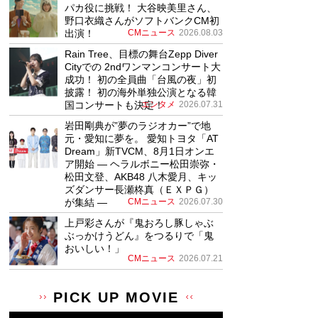
パカ役に挑戦！ 大谷映美里さん、
野口衣織さんがソフトバンクCM初
出演！
CMニュース
2026.08.03
Rain Tree、目標の舞台Zepp Diver
Cityでの 2ndワンマンコンサート大
成功！ 初の全員曲「台風の夜」初
披露！ 初の海外単独公演となる韓
国コンサートも決定！
エンタメ
2026.07.31
岩田剛典が”夢のラジオカー”で地
元・愛知に夢を。 愛知トヨタ「AT
Dream」新TVCM、8月1日オンエ
ア開始 ― ヘラルボニー松田崇弥・
松田文登、AKB48 八木愛月、キッ
ズダンサー長瀬柊真（ＥＸＰＧ）
が集結 ―
CMニュース
2026.07.30
上戸彩さんが『鬼おろし豚しゃぶ
ぶっかけうどん』をつるりで「鬼
おいしい！」
CMニュース
2026.07.21
PICK UP MOVIE