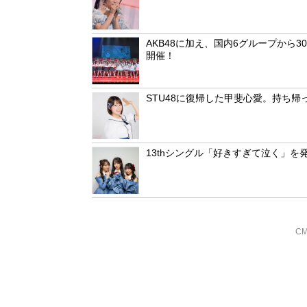
AKB48に加え、国内6グループから30名
開催！
STU48に復帰した甲斐心愛。持ち
13thシングル「好きすぎて泣く」を
CM