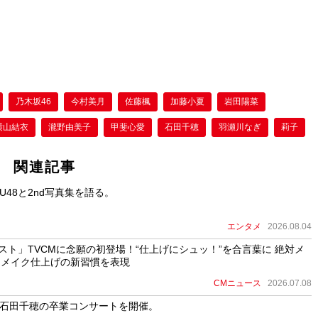
乃木坂46
今村美月
佐藤楓
加藤小夏
岩田陽菜
横山結衣
瀧野由美子
甲斐心愛
石田千穂
羽瀬川なぎ
莉子
関連記事
U48と2nd写真集を語る。
エンタメ
2026.08.04
ミスト」TVCMに念願の初登場！“仕上げにシュッ！”を合言葉に 絶対メ
 メイク仕上げの新習慣を表現
CMニュース
2026.07.08
8 石田千穂の卒業コンサートを開催。