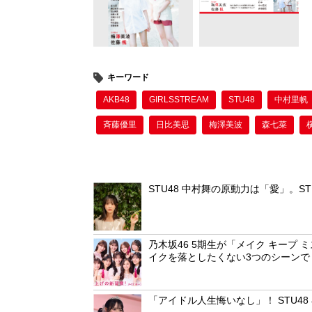
o
o
k
キーワード
AKB48
GIRLSSTREAM
STU48
中村里帆
斉藤優里
日比美思
梅澤美波
森七菜
STU48 中村舞の原動力は「愛」。ST
乃木坂46 5期生が「メイク キープ 
イクを落としたくない3つのシーンで
「アイドル人生悔いなし」！ STU4