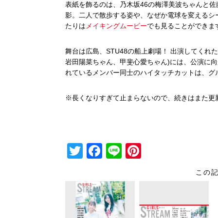
表紙を飾るのは、乃木坂46の梅澤美波ちゃんと佐
影。二人で散歩する姿や、なぜか電球を変えるシ
たりは
メイキングムービー
でも見ることができま
舞台は広島、STU48の船上劇場！ 出演してくれ
岩田陽菜ちゃん、甲斐心愛ちゃん)には、公演に
れているメンバー同士のハイタッチカットは、グ
※長くなりすぎて止まらないので、続きはまた更
T
F
Li
Pi
wi
a
n
nt
この
tt
c
e
er
er
e
e
b
st