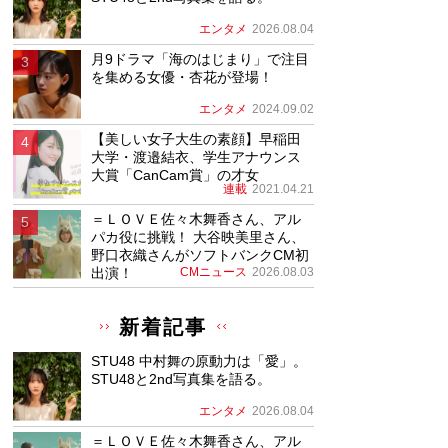
エンタメ
2026.08.04
月9ドラマ「海のはじまり」で注目
を集める女優・杏花が登場！
エンタメ
2024.09.02
【美しい女子大生の素顔】早稲田
大学・渡邉結衣、学生アナウンス
大賞「CanCam賞」の才女
連載
2021.04.21
＝ＬＯＶＥ佐々木舞香さん、アル
パカ役に挑戦！ 大谷映美里さん、
野口衣織さんがソフトバンクCM初
出演！
CMニュース
2026.08.03
新着記事
STU48 中村舞の原動力は「愛」。
STU48と2nd写真集を語る。
エンタメ
2026.08.04
＝ＬＯＶＥ佐々木舞香さん、アル