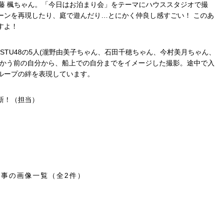
藤 楓ちゃん。「今日はお泊まり会」をテーマにハウススタジオで撮
ーンを再現したり、庭で遊んだり…とにかく仲良し感すごい！ このあ
すよ！
たSTU48の5人(瀧野由美子ちゃん、石田千穂ちゃん、今村美月ちゃん、
向かう前の自分から、船上での自分までをイメージした撮影。途中で入
ループの絆を表現しています。
新！（担当）
記事の画像一覧（全2件）