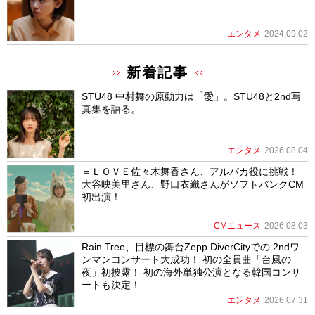
エンタメ
2024.09.02
新着記事
STU48 中村舞の原動力は「愛」。STU48と2nd写
真集を語る。
エンタメ
2026.08.04
＝ＬＯＶＥ佐々木舞香さん、アルパカ役に挑戦！
大谷映美里さん、野口衣織さんがソフトバンクCM
初出演！
CMニュース
2026.08.03
Rain Tree、目標の舞台Zepp DiverCityでの 2ndワ
ンマンコンサート大成功！ 初の全員曲「台風の
夜」初披露！ 初の海外単独公演となる韓国コンサ
ートも決定！
エンタメ
2026.07.31