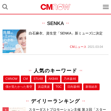
SENKA
白石麻衣、資生堂「SENKA」新ミューズに決定
CMニュース
2021.03.04
人気のキーワード
CMNOW
CM
STU48
AKB48
乃木坂46
僕が⾒たかった⻘空
浜辺美波
TGC
日向坂46
新垣結衣
デイリーランキング
スターダストプロモーション主催 第３回「スター