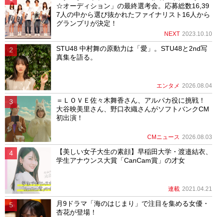
☆オーディション」の最終選考会。応募総数16,39
7人の中から選び抜かれたファイナリスト16人から
グランプリが決定！
NEXT
2023.10.10
STU48 中村舞の原動力は「愛」。STU48と2nd写
真集を語る。
エンタメ
2026.08.04
＝ＬＯＶＥ佐々木舞香さん、アルパカ役に挑戦！
大谷映美里さん、野口衣織さんがソフトバンクCM
初出演！
CMニュース
2026.08.03
【美しい女子大生の素顔】早稲田大学・渡邉結衣、
学生アナウンス大賞「CanCam賞」の才女
連載
2021.04.21
月9ドラマ「海のはじまり」で注目を集める女優・
杏花が登場！