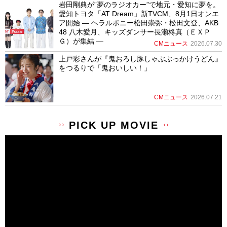
岩田剛典が”夢のラジオカー”で地元・愛知に夢を。
愛知トヨタ「AT Dream」新TVCM、8月1日オンエ
ア開始 ― ヘラルボニー松田崇弥・松田文登、AKB
48 八木愛月、キッズダンサー長瀬柊真（ＥＸＰ
Ｇ）が集結 ―
CMニュース
2026.07.30
上戸彩さんが『鬼おろし豚しゃぶぶっかけうどん』
をつるりで「鬼おいしい！」
CMニュース
2026.07.21
PICK UP MOVIE