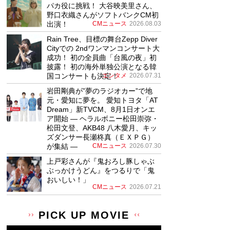
パカ役に挑戦！ 大谷映美里さん、
野口衣織さんがソフトバンクCM初
出演！
CMニュース
2026.08.03
Rain Tree、目標の舞台Zepp Diver
Cityでの 2ndワンマンコンサート大
成功！ 初の全員曲「台風の夜」初
披露！ 初の海外単独公演となる韓
国コンサートも決定！
エンタメ
2026.07.31
岩田剛典が”夢のラジオカー”で地
元・愛知に夢を。 愛知トヨタ「AT
Dream」新TVCM、8月1日オンエ
ア開始 ― ヘラルボニー松田崇弥・
松田文登、AKB48 八木愛月、キッ
ズダンサー長瀬柊真（ＥＸＰＧ）
が集結 ―
CMニュース
2026.07.30
上戸彩さんが『鬼おろし豚しゃぶ
ぶっかけうどん』をつるりで「鬼
おいしい！」
CMニュース
2026.07.21
PICK UP MOVIE