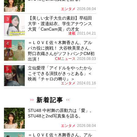
エンタメ
2026.08.04
【美しい女子大生の素顔】早稲田
大学・渡邉結衣、学生アナウンス
大賞「CanCam賞」の才女
連載
2021.04.21
＝ＬＯＶＥ佐々木舞香さん、アル
パカ役に挑戦！ 大谷映美里さん、
野口衣織さんがソフトバンクCM初
出演！
CMニュース
2026.08.03
立仙愛理「アイドルをやったから
こそできる演技がきっとある」＜
映画『チャロの囀り』＞
エンタメ
2024.01.16
新着記事
STU48 中村舞の原動力は「愛」。
STU48と2nd写真集を語る。
エンタメ
2026.08.04
＝ＬＯＶＥ佐々木舞香さん、アル