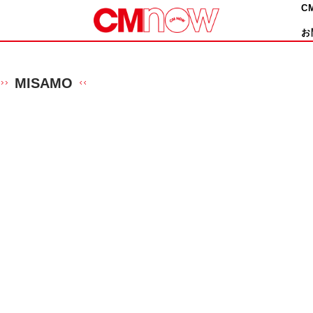
C
お
MISAMO