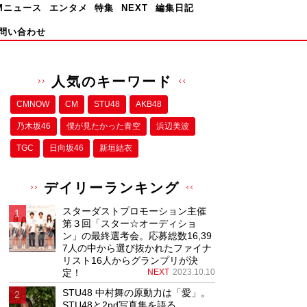
Mニュース
エンタメ
特集
NEXT
編集日記
問い合わせ
人気のキーワード
CMNOW
CM
STU48
AKB48
乃木坂46
僕が⾒たかった⻘空
浜辺美波
TGC
日向坂46
新垣結衣
デイリーランキング
スターダストプロモーション主催
第３回「スター☆オーディショ
ン」の最終選考会。応募総数16,39
7人の中から選び抜かれたファイナ
リスト16人からグランプリが決
定！
NEXT
2023.10.10
STU48 中村舞の原動力は「愛」。
STU48と2nd写真集を語る。