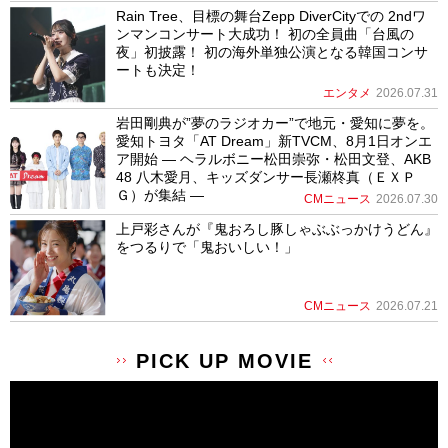
Rain Tree、目標の舞台Zepp DiverCityでの 2ndワ
ンマンコンサート大成功！ 初の全員曲「台風の
夜」初披露！ 初の海外単独公演となる韓国コンサ
ートも決定！
エンタメ
2026.07.31
岩田剛典が”夢のラジオカー”で地元・愛知に夢を。
愛知トヨタ「AT Dream」新TVCM、8月1日オンエ
ア開始 ― ヘラルボニー松田崇弥・松田文登、AKB
48 八木愛月、キッズダンサー長瀬柊真（ＥＸＰ
Ｇ）が集結 ―
CMニュース
2026.07.30
上戸彩さんが『鬼おろし豚しゃぶぶっかけうどん』
をつるりで「鬼おいしい！」
CMニュース
2026.07.21
PICK UP MOVIE