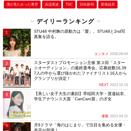
僕が⾒たかった⻘空
浜辺美波
TGC
日向坂46
新垣結衣
デイリーランキング
STU48 中村舞の原動力は「愛」。STU48と2nd写
真集を語る。
エンタメ
2026.08.04
スターダストプロモーション主催 第３回「スター
☆オーディション」の最終選考会。応募総数16,39
7人の中から選び抜かれたファイナリスト16人から
グランプリが決定！
NEXT
2023.10.10
【美しい女子大生の素顔】早稲田大学・渡邉結衣、
学生アナウンス大賞「CanCam賞」の才女
連載
2021.04.21
月9ドラマ「海のはじまり」で注目を集める女優・
杏花が登場！