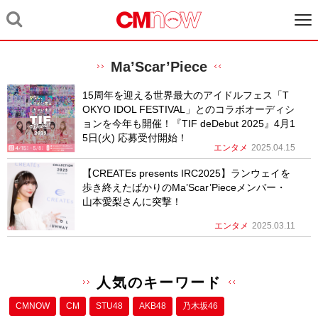
Ma’Scar’Piece
15周年を迎える世界最大のアイドルフェス「T
OKYO IDOL FESTIVAL」とのコラボオーディシ
ョンを今年も開催！『TIF deDebut 2025』4月1
5日(火) 応募受付開始！
エンタメ
2025.04.15
【CREATEs presents IRC2025】ランウェイを
歩き終えたばかりのMa’Scar’Pieceメンバー・
山本愛梨さんに突撃！
エンタメ
2025.03.11
人気のキーワード
CMNOW
CM
STU48
AKB48
乃木坂46