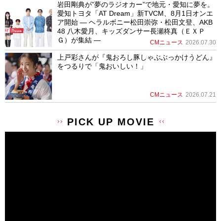
岩田剛典が”夢のラジオカー”で地元・愛知に夢を。
愛知トヨタ「AT Dream」新TVCM、8月1日オンエ
ア開始 ― ヘラルボニー松田崇弥・松田文登、AKB
48 八木愛月、キッズダンサー長瀬柊真（ＥＸＰ
Ｇ）が集結 ―
CMニュース
2026.07.30
上戸彩さんが『鬼おろし豚しゃぶぶっかけうどん』
をつるりで「鬼おいしい！」
CMニュース
2026.07.21
PICK UP MOVIE