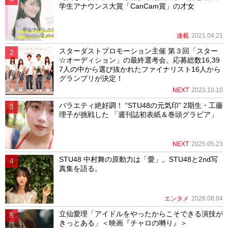
学生アナウンス大賞「CanCam賞」の才女
連載
2021.04.21
スターダストプロモーション主催 第３回「スター
☆オーディション」の最終選考会。応募総数16,39
7人の中から選び抜かれたファイナリスト16人から
グランプリが決定！
NEXT
2023.10.10
バラエティ絶好調！ “STU48の元気印” 2期生・工藤
理子が挑戦した 「週刊誌初表紙＆巻頭グラビア」
NEXT
2025.05.23
STU48 中村舞の原動力は「愛」。STU48と2nd写
真集を語る。
エンタメ
2026.08.04
立仙愛理「アイドルをやったからこそできる演技が
きっとある」＜映画『チャロの囀り』＞