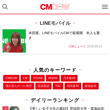
LINEモバイル
本田翼、LINEモバイルCMで新展開 本人も驚
き
CMニュース
2019.08.23
人気のキーワード
CMNOW
CM
STU48
AKB48
乃木坂46
僕が⾒たかった⻘空
浜辺美波
TGC
日向坂46
新垣結衣
デイリーランキング
【美しい女子大生の素顔】早稲田大学・渡邉結衣、