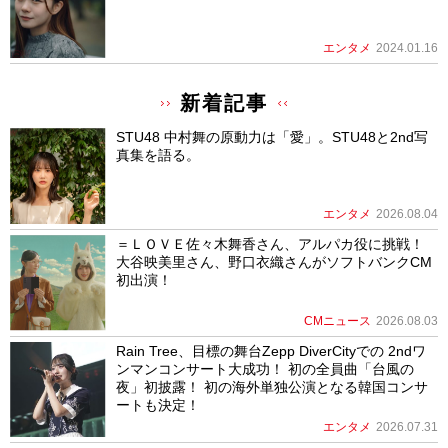
エンタメ
2024.01.16
新着記事
STU48 中村舞の原動力は「愛」。STU48と2nd写
真集を語る。
エンタメ
2026.08.04
＝ＬＯＶＥ佐々木舞香さん、アルパカ役に挑戦！
大谷映美里さん、野口衣織さんがソフトバンクCM
初出演！
CMニュース
2026.08.03
Rain Tree、目標の舞台Zepp DiverCityでの 2ndワ
ンマンコンサート大成功！ 初の全員曲「台風の
夜」初披露！ 初の海外単独公演となる韓国コンサ
ートも決定！
エンタメ
2026.07.31