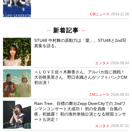
CMニュース
2024.11.28
新着記事
STU48 中村舞の原動力は「愛」。STU48と2nd写
真集を語る。
エンタメ
2026.08.04
＝ＬＯＶＥ佐々木舞香さん、アルパカ役に挑戦！
大谷映美里さん、野口衣織さんがソフトバンクCM
初出演！
CMニュース
2026.08.03
Rain Tree、目標の舞台Zepp DiverCityでの 2ndワ
ンマンコンサート大成功！ 初の全員曲「台風の
夜」初披露！ 初の海外単独公演となる韓国コンサ
ートも決定！
エンタメ
2026.07.31