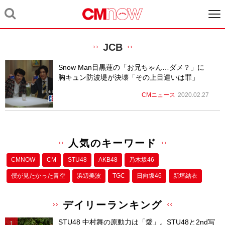
JCB
Snow Man目黒蓮の「お兄ちゃん…ダメ？」に
胸キュン防波堤が決壊「その上目遣いは罪」
CMニュース
2020.02.27
人気のキーワード
CMNOW
CM
STU48
AKB48
乃木坂46
僕が⾒たかった⻘空
浜辺美波
TGC
日向坂46
新垣結衣
デイリーランキング
STU48 中村舞の原動力は「愛」。STU48と2nd写