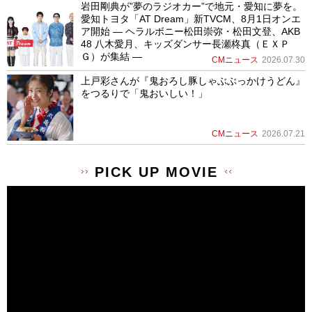
岩田剛典が”夢のラジオカー”で地元・愛知に夢を。
愛知トヨタ「AT Dream」新TVCM、8月1日オンエ
ア開始 ― ヘラルボニー松田崇弥・松田文登、AKB
48 八木愛月、キッズダンサー長瀬柊真（ＥＸＰ
Ｇ）が集結 ―
CMニュース
2026.07.30
上戸彩さんが『鬼おろし豚しゃぶぶっかけうどん』
をつるりで「鬼おいしい！」
CMニュース
2026.07.21
PICK UP MOVIE