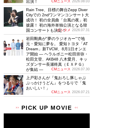
出演！
CMニュース
2026.08.03
Rain Tree、目標の舞台Zepp Diver
Cityでの 2ndワンマンコンサート大
成功！ 初の全員曲「台風の夜」初
披露！ 初の海外単独公演となる韓
国コンサートも決定！
エンタメ
2026.07.31
岩田剛典が”夢のラジオカー”で地
元・愛知に夢を。 愛知トヨタ「AT
Dream」新TVCM、8月1日オンエ
ア開始 ― ヘラルボニー松田崇弥・
松田文登、AKB48 八木愛月、キッ
ズダンサー長瀬柊真（ＥＸＰＧ）
が集結 ―
CMニュース
2026.07.30
上戸彩さんが『鬼おろし豚しゃぶ
ぶっかけうどん』をつるりで「鬼
おいしい！」
CMニュース
2026.07.21
PICK UP MOVIE