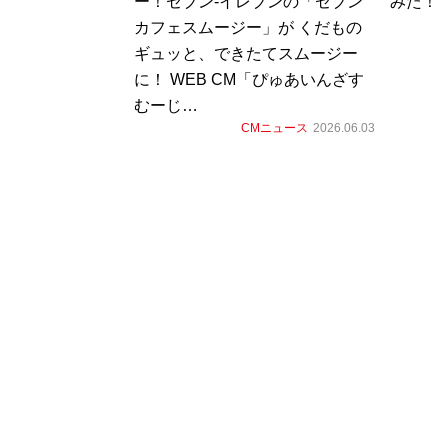
ー！セブン-イレブンの「セブン
みた！
カフェスムージー」が くだもの
ギュッと、できたてスムージー
に！ WEB CM「ぴゅあいんざす
むーじ…
CMニュース
2026.06.03