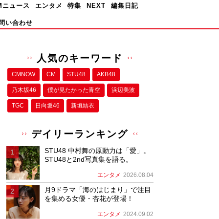
Mニュース
エンタメ
特集
NEXT
編集日記
問い合わせ
人気のキーワード
CMNOW
CM
STU48
AKB48
乃木坂46
僕が⾒たかった⻘空
浜辺美波
TGC
日向坂46
新垣結衣
デイリーランキング
STU48 中村舞の原動力は「愛」。
STU48と2nd写真集を語る。
エンタメ
2026.08.04
月9ドラマ「海のはじまり」で注目
を集める女優・杏花が登場！
エンタメ
2024.09.02