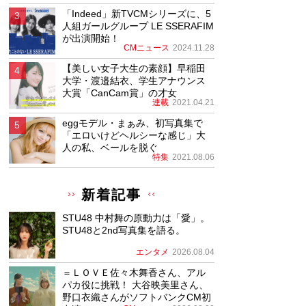
「Indeed」新TVCMシリーズに、5
人組ガールグループ LE SSERAFIM
が出演開始！
CMニュース
2024.11.28
【美しい女子大生の素顔】早稲田
大学・渡邉結衣、学生アナウンス
大賞「CanCam賞」の才女
連載
2021.04.21
eggモデル・まぁみ、初写真集で
「エロいけどヘルシーな感じ」大
人の私、ベールを脱ぐ
特集
2021.08.06
新着記事
STU48 中村舞の原動力は「愛」。
STU48と2nd写真集を語る。
エンタメ
2026.08.04
＝ＬＯＶＥ佐々木舞香さん、アル
パカ役に挑戦！ 大谷映美里さん、
野口衣織さんがソフトバンクCM初