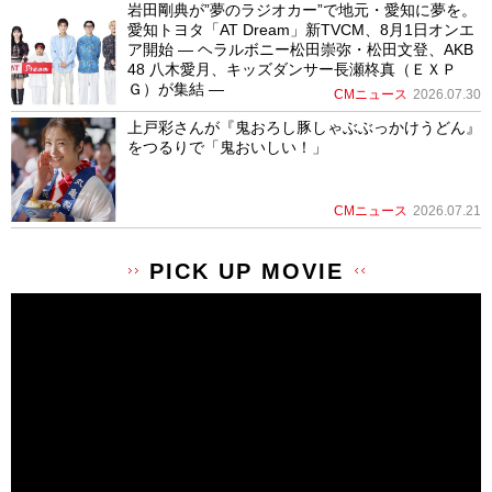
岩田剛典が”夢のラジオカー”で地元・愛知に夢を。
愛知トヨタ「AT Dream」新TVCM、8月1日オンエ
ア開始 ― ヘラルボニー松田崇弥・松田文登、AKB
48 八木愛月、キッズダンサー長瀬柊真（ＥＸＰ
Ｇ）が集結 ―
CMニュース
2026.07.30
上戸彩さんが『鬼おろし豚しゃぶぶっかけうどん』
をつるりで「鬼おいしい！」
CMニュース
2026.07.21
PICK UP MOVIE