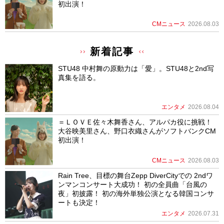
初出演！
CMニュース
2026.08.03
新着記事
STU48 中村舞の原動力は「愛」。STU48と2nd写
真集を語る。
エンタメ
2026.08.04
＝ＬＯＶＥ佐々木舞香さん、アルパカ役に挑戦！
大谷映美里さん、野口衣織さんがソフトバンクCM
初出演！
CMニュース
2026.08.03
Rain Tree、目標の舞台Zepp DiverCityでの 2ndワ
ンマンコンサート大成功！ 初の全員曲「台風の
夜」初披露！ 初の海外単独公演となる韓国コンサ
ートも決定！
エンタメ
2026.07.31