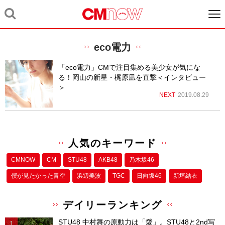
eco電力
「eco電力」CMで注目集める美少女が気にな
る！岡山の新星・梶原凪を直撃＜インタビュー
＞
NEXT
2019.08.29
人気のキーワード
CMNOW
CM
STU48
AKB48
乃木坂46
僕が⾒たかった⻘空
浜辺美波
TGC
日向坂46
新垣結衣
デイリーランキング
STU48 中村舞の原動力は「愛」。STU48と2nd写