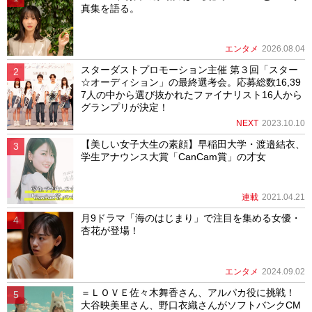
真集を語る。
エンタメ
2026.08.04
スターダストプロモーション主催 第３回「スター
☆オーディション」の最終選考会。応募総数16,39
7人の中から選び抜かれたファイナリスト16人から
グランプリが決定！
NEXT
2023.10.10
【美しい女子大生の素顔】早稲田大学・渡邉結衣、
学生アナウンス大賞「CanCam賞」の才女
連載
2021.04.21
月9ドラマ「海のはじまり」で注目を集める女優・
杏花が登場！
エンタメ
2024.09.02
＝ＬＯＶＥ佐々木舞香さん、アルパカ役に挑戦！
大谷映美里さん、野口衣織さんがソフトバンクCM