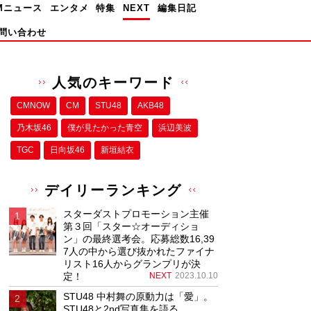
Mニュース
エンタメ
特集
NEXT
編集日記
問い合わせ
人気のキーワード
CMNOW
CM
STU48
AKB48
乃木坂46
僕が⾒たかった⻘空
浜辺美波
TGC
日向坂46
新垣結衣
デイリーランキング
スターダストプロモーション主催
第３回「スター☆オーディショ
ン」の最終選考会。応募総数16,39
7人の中から選び抜かれたファイナ
リスト16人からグランプリが決
定！
NEXT
2023.10.10
STU48 中村舞の原動力は「愛」。
STU48と2nd写真集を語る。