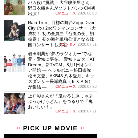
パカ役に挑戦！ 大谷映美里さん、
野口衣織さんがソフトバンクCM初
出演！
CMニュース
2026.08.03
Rain Tree、目標の舞台Zepp Diver
Cityでの 2ndワンマンコンサート大
成功！ 初の全員曲「台風の夜」初
披露！ 初の海外単独公演となる韓
国コンサートも決定！
エンタメ
2026.07.31
岩田剛典が”夢のラジオカー”で地
元・愛知に夢を。 愛知トヨタ「AT
Dream」新TVCM、8月1日オンエ
ア開始 ― ヘラルボニー松田崇弥・
松田文登、AKB48 八木愛月、キッ
ズダンサー長瀬柊真（ＥＸＰＧ）
が集結 ―
CMニュース
2026.07.30
上戸彩さんが『鬼おろし豚しゃぶ
ぶっかけうどん』をつるりで「鬼
おいしい！」
CMニュース
2026.07.21
PICK UP MOVIE