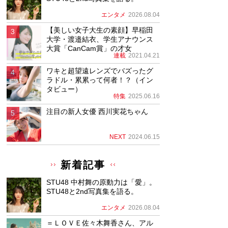
エンタメ
2026.08.04
【美しい女子大生の素顔】早稲田
大学・渡邉結衣、学生アナウンス
大賞「CanCam賞」の才女
連載
2021.04.21
ワキと超望遠レンズでバズったグ
ラドル・累累って何者！？（イン
タビュー）
特集
2025.06.16
注目の新人女優 西川実花ちゃん
NEXT
2024.06.15
新着記事
STU48 中村舞の原動力は「愛」。
STU48と2nd写真集を語る。
エンタメ
2026.08.04
＝ＬＯＶＥ佐々木舞香さん、アル