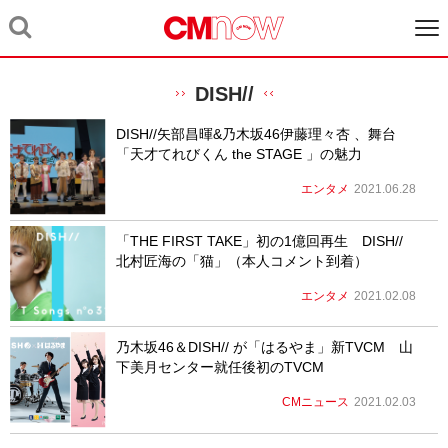
DISH//
DISH//矢部昌暉&乃木坂46伊藤理々杏 、舞台
「天才てれびくん the STAGE 」の魅力
エンタメ
2021.06.28
「THE FIRST TAKE」初の1億回再生 DISH//
北村匠海の「猫」（本人コメント到着）
エンタメ
2021.02.08
乃木坂46＆DISH// が「はるやま」新TVCM 山
下美月センター就任後初のTVCM
CMニュース
2021.02.03