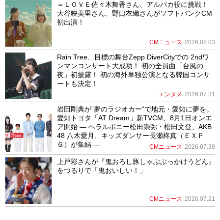
＝ＬＯＶＥ佐々木舞香さん、アルパカ役に挑戦！
大谷映美里さん、野口衣織さんがソフトバンクCM
初出演！
CMニュース
2026.08.03
Rain Tree、目標の舞台Zepp DiverCityでの 2ndワ
ンマンコンサート大成功！ 初の全員曲「台風の
夜」初披露！ 初の海外単独公演となる韓国コンサ
ートも決定！
エンタメ
2026.07.31
岩田剛典が”夢のラジオカー”で地元・愛知に夢を。
愛知トヨタ「AT Dream」新TVCM、8月1日オンエ
ア開始 ― ヘラルボニー松田崇弥・松田文登、AKB
48 八木愛月、キッズダンサー長瀬柊真（ＥＸＰ
Ｇ）が集結 ―
CMニュース
2026.07.30
上戸彩さんが『鬼おろし豚しゃぶぶっかけうどん』
をつるりで「鬼おいしい！」
CMニュース
2026.07.21