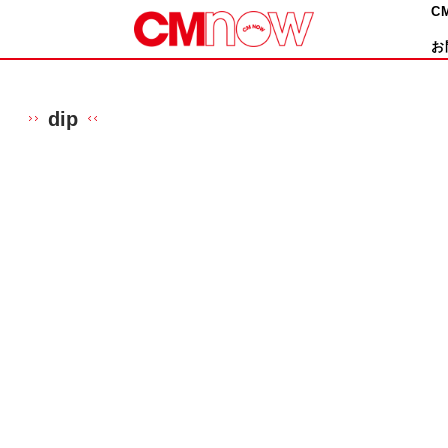
C
お
dip