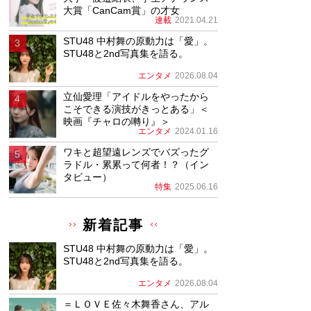
大賞「CanCam賞」の才女
連載
2021.04.21
STU48 中村舞の原動力は「愛」。
STU48と2nd写真集を語る。
エンタメ
2026.08.04
立仙愛理「アイドルをやったから
こそできる演技がきっとある」＜
映画『チャロの囀り』＞
エンタメ
2024.01.16
ワキと超望遠レンズでバズったグ
ラドル・累累って何者！？（イン
タビュー）
特集
2025.06.16
新着記事
STU48 中村舞の原動力は「愛」。
STU48と2nd写真集を語る。
エンタメ
2026.08.04
＝ＬＯＶＥ佐々木舞香さん、アル