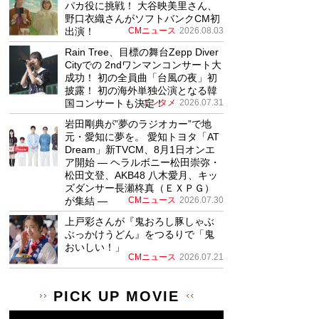
パカ役に挑戦！ 大谷映美里さん、
野口衣織さんがソフトバンクCM初
出演！
CMニュース
2026.08.03
Rain Tree、目標の舞台Zepp Diver
Cityでの 2ndワンマンコンサート大
成功！ 初の全員曲「台風の夜」初
披露！ 初の海外単独公演となる韓
国コンサートも決定！
エンタメ
2026.07.31
岩田剛典が”夢のラジオカー”で地
元・愛知に夢を。 愛知トヨタ「AT
Dream」新TVCM、8月1日オンエ
ア開始 ― ヘラルボニー松田崇弥・
松田文登、AKB48 八木愛月、キッ
ズダンサー長瀬柊真（ＥＸＰＧ）
が集結 ―
CMニュース
2026.07.30
上戸彩さんが『鬼おろし豚しゃぶ
ぶっかけうどん』をつるりで「鬼
おいしい！」
CMニュース
2026.07.21
PICK UP MOVIE