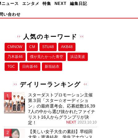
Mニュース
エンタメ
特集
NEXT
編集日記
問い合わせ
人気のキーワード
CMNOW
CM
STU48
AKB48
乃木坂46
僕が⾒たかった⻘空
浜辺美波
TGC
日向坂46
新垣結衣
デイリーランキング
スターダストプロモーション主催
第３回「スター☆オーディショ
ン」の最終選考会。応募総数16,39
7人の中から選び抜かれたファイナ
リスト16人からグランプリが決
定！
NEXT
2023.10.10
【美しい女子大生の素顔】早稲田
大学・渡邉結衣、学生アナウンス