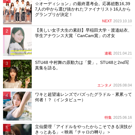
☆オーディション」の最終選考会。応募総数16,39
7人の中から選び抜かれたファイナリスト16人から
グランプリが決定！
NEXT
2023.10.10
【美しい女子大生の素顔】早稲田大学・渡邉結衣、
学生アナウンス大賞「CanCam賞」の才女
連載
2021.04.21
STU48 中村舞の原動力は「愛」。STU48と2nd写
真集を語る。
エンタメ
2026.08.04
ワキと超望遠レンズでバズったグラドル・累累って
何者！？（インタビュー）
特集
2025.06.16
立仙愛理「アイドルをやったからこそできる演技が
きっとある」＜映画『チャロの囀り』＞