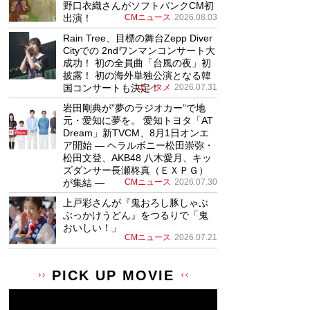
野口衣織さんがソフトバンクCM初
出演！
CMニュース
2026.08.03
Rain Tree、目標の舞台Zepp Diver
Cityでの 2ndワンマンコンサート大
成功！ 初の全員曲「台風の夜」初
披露！ 初の海外単独公演となる韓
国コンサートも決定！
エンタメ
2026.07.31
岩田剛典が”夢のラジオカー”で地
元・愛知に夢を。 愛知トヨタ「AT
Dream」新TVCM、8月1日オンエ
ア開始 ― ヘラルボニー松田崇弥・
松田文登、AKB48 八木愛月、キッ
ズダンサー長瀬柊真（ＥＸＰＧ）
が集結 ―
CMニュース
2026.07.30
上戸彩さんが『鬼おろし豚しゃぶ
ぶっかけうどん』をつるりで「鬼
おいしい！」
CMニュース
2026.07.21
PICK UP MOVIE