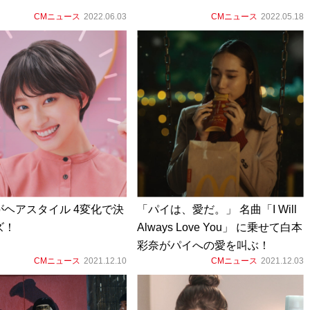
CMニュース
2022.06.03
CMニュース
2022.05.18
がヘアスタイル 4変化で決
「パイは、愛だ。」 名曲「I Will
ズ！
Always Love You」 に乗せて白本
彩奈がパイへの愛を叫ぶ！
CMニュース
2021.12.10
CMニュース
2021.12.03