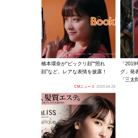
橋本環奈が“ビックリ顔”“照れ
「201
顔”など、レアな表情を披露！
グ」発
「三太
CMニュース
2020.04.28