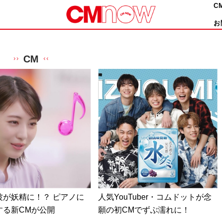
C
お
CM
波が妖精に！？ ピアノに
人気YouTuber・コムドットが念
する新CMが公開
願の初CMでずぶ濡れに！