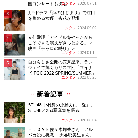
国コンサートも決定！
エンタメ
2026.07.31
月9ドラマ「海のはじまり」で注目
を集める女優・杏花が登場！
エンタメ
2024.09.02
立仙愛理「アイドルをやったから
こそできる演技がきっとある」＜
映画『チャロの囀り』＞
エンタメ
2024.01.16
自分らしさ全開の安斉星来、ラン
ウェイで輝くカリスマ性「マイナ
ビ TGC 2022 SPRING/SUMMER」
エンタメ
2022.03.28
新着記事
STU48 中村舞の原動力は「愛」。
STU48と2nd写真集を語る。
エンタメ
2026.08.04
＝ＬＯＶＥ佐々木舞香さん、アル
パカ役に挑戦！ 大谷映美里さん、