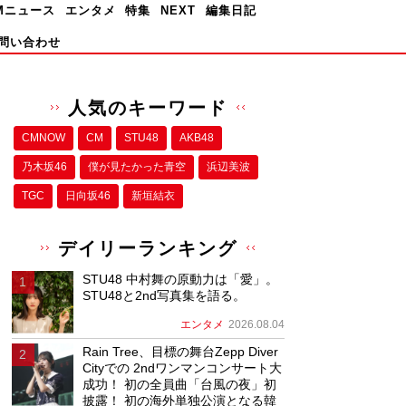
Mニュース
エンタメ
特集
NEXT
編集日記
問い合わせ
人気のキーワード
CMNOW
CM
STU48
AKB48
乃木坂46
僕が⾒たかった⻘空
浜辺美波
TGC
日向坂46
新垣結衣
デイリーランキング
STU48 中村舞の原動力は「愛」。
STU48と2nd写真集を語る。
エンタメ
2026.08.04
Rain Tree、目標の舞台Zepp Diver
Cityでの 2ndワンマンコンサート大
成功！ 初の全員曲「台風の夜」初
披露！ 初の海外単独公演となる韓