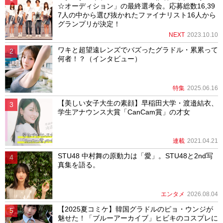
☆オーディション」の最終選考会。応募総数16,39
7人の中から選び抜かれたファイナリスト16人から
グランプリが決定！
NEXT
2023.10.10
ワキと超望遠レンズでバズったグラドル・累累って
何者！？（インタビュー）
特集
2025.06.16
【美しい女子大生の素顔】早稲田大学・渡邉結衣、
学生アナウンス大賞「CanCam賞」の才女
連載
2021.04.21
STU48 中村舞の原動力は「愛」。STU48と2nd写
真集を語る。
エンタメ
2026.08.04
【2025夏コミケ】韓国グラドルのピョ・ウンジが
魅せた！「ブルーアーカイブ」ヒビキのコスプレに