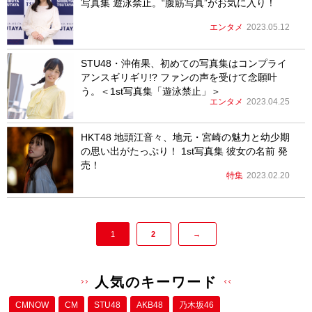
写真集 遊泳禁止。“腹筋写真”がお気に入り！
エンタメ
2023.05.12
STU48・沖侑果、初めての写真集はコンプライ
アンスギリギリ!? ファンの声を受けて念願叶
う。＜1st写真集「遊泳禁止」＞
エンタメ
2023.04.25
HKT48 地頭江音々、地元・宮崎の魅力と幼少期
の思い出がたっぷり！ 1st写真集 彼女の名前 発
売！
特集
2023.02.20
1
2
→
人気のキーワード
CMNOW
CM
STU48
AKB48
乃木坂46