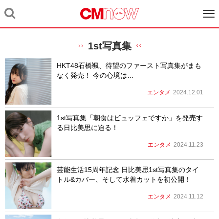
1st写真集
HKT48石橋颯、待望のファースト写真集がまも
なく発売！ 今の心境は…
エンタメ
2024.12.01
1st写真集「朝食はビュッフェですか」を発売す
る日比美思に迫る！
エンタメ
2024.11.23
芸能生活15周年記念 ⽇⽐美思1st写真集のタイ
トル&カバー、そして⽔着カットを初公開！
エンタメ
2024.11.12