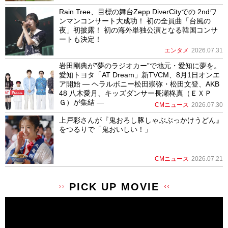
Rain Tree、目標の舞台Zepp DiverCityでの 2ndワ
ンマンコンサート大成功！ 初の全員曲「台風の
夜」初披露！ 初の海外単独公演となる韓国コンサ
ートも決定！
エンタメ
2026.07.31
岩田剛典が”夢のラジオカー”で地元・愛知に夢を。
愛知トヨタ「AT Dream」新TVCM、8月1日オンエ
ア開始 ― ヘラルボニー松田崇弥・松田文登、AKB
48 八木愛月、キッズダンサー長瀬柊真（ＥＸＰ
Ｇ）が集結 ―
CMニュース
2026.07.30
上戸彩さんが『鬼おろし豚しゃぶぶっかけうどん』
をつるりで「鬼おいしい！」
CMニュース
2026.07.21
PICK UP MOVIE