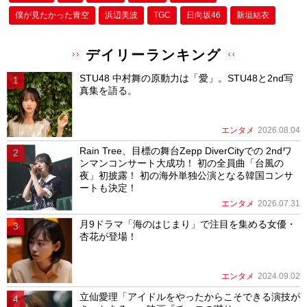
僕が⾒たかった⻘空
浜辺美波
TGC
日向坂46
新垣結衣
デイリーランキング
STU48 中村舞の原動力は「愛」。STU48と2nd写
真集を語る。
エンタメ
2026.08.04
Rain Tree、目標の舞台Zepp DiverCityでの 2ndワ
ンマンコンサート大成功！ 初の全員曲「台風の
夜」初披露！ 初の海外単独公演となる韓国コンサ
ートも決定！
エンタメ
2026.07.31
月9ドラマ「海のはじまり」で注目を集める女優・
杏花が登場！
エンタメ
2024.09.02
立仙愛理「アイドルをやったからこそできる演技が