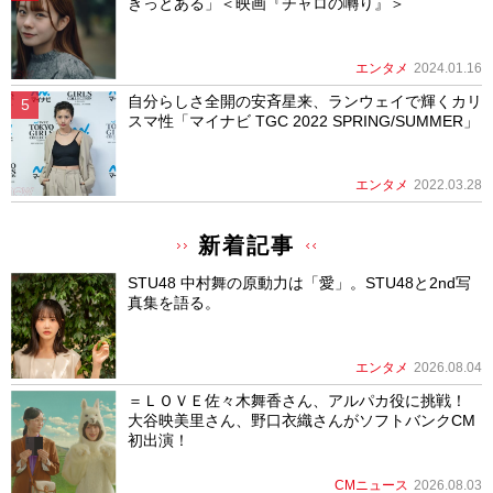
きっとある」＜映画『チャロの囀り』＞
エンタメ
2024.01.16
自分らしさ全開の安斉星来、ランウェイで輝くカリ
スマ性「マイナビ TGC 2022 SPRING/SUMMER」
エンタメ
2022.03.28
新着記事
STU48 中村舞の原動力は「愛」。STU48と2nd写
真集を語る。
エンタメ
2026.08.04
＝ＬＯＶＥ佐々木舞香さん、アルパカ役に挑戦！
大谷映美里さん、野口衣織さんがソフトバンクCM
初出演！
CMニュース
2026.08.03