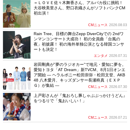
＝ＬＯＶＥ佐々木舞香さん、アルパカ役に挑戦！
大谷映美里さん、野口衣織さんがソフトバンクCM
初出演！
CMニュース
2026.08.03
Rain Tree、目標の舞台Zepp DiverCityでの 2ndワ
ンマンコンサート大成功！ 初の全員曲「台風の
夜」初披露！ 初の海外単独公演となる韓国コンサ
ートも決定！
エンタメ
2026.07.31
岩田剛典が”夢のラジオカー”で地元・愛知に夢を。
愛知トヨタ「AT Dream」新TVCM、8月1日オンエ
ア開始 ― ヘラルボニー松田崇弥・松田文登、AKB
48 八木愛月、キッズダンサー長瀬柊真（ＥＸＰ
Ｇ）が集結 ―
CMニュース
2026.07.30
上戸彩さんが『鬼おろし豚しゃぶぶっかけうどん』
をつるりで「鬼おいしい！」
CMニュース
2026.07.21