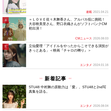
連載
2021.04.21
＝ＬＯＶＥ佐々木舞香さん、アルパカ役に挑戦！
大谷映美里さん、野口衣織さんがソフトバンクCM
初出演！
CMニュース
2026.08.03
立仙愛理「アイドルをやったからこそできる演技が
きっとある」＜映画『チャロの囀り』＞
エンタメ
2024.01.16
新着記事
STU48 中村舞の原動力は「愛」。STU48と2nd写
真集を語る。
エンタメ
2026.08.04