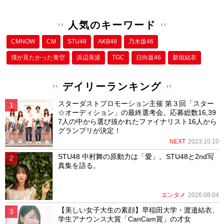
人気のキーワード
CMNOW
CM
STU48
AKB48
乃木坂46
僕が⾒たかった⻘空
浜辺美波
TGC
日向坂46
新垣結衣
デイリーランキング
スターダストプロモーション主催 第３回「スター
☆オーディション」の最終選考会。応募総数16,39
7人の中から選び抜かれたファイナリスト16人から
グランプリが決定！
NEXT
2023.10.10
STU48 中村舞の原動力は「愛」。STU48と2nd写
真集を語る。
エンタメ
2026.08.04
【美しい女子大生の素顔】早稲田大学・渡邉結衣、
学生アナウンス大賞「CanCam賞」の才女