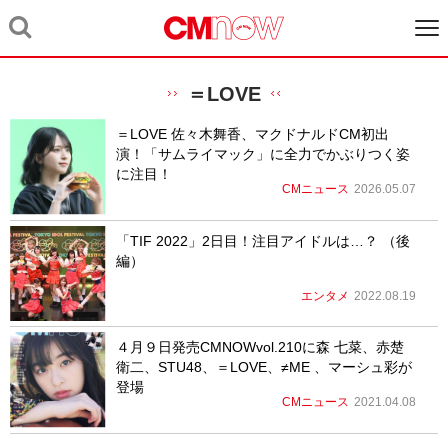
＝LOVE
＝LOVE 佐々木舞香、マクドナルドCM初出
演！「サムライマック」に全力でかぶりつく姿
に注目！
CMニュース
2026.05.07
「TIF 2022」2日目！注目アイドルは…？ （後
編）
エンタメ
2022.08.19
４月９日発売CMNOWvol.210に森 七菜、赤楚
衛二、STU48、＝LOVE、≠ME 、マーシュ彩が
登場
CMニュース
2021.04.08