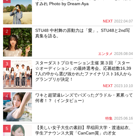
すみれ Photo by Dream Aya
NEXT
2022.04.07
STU48 中村舞の原動力は「愛」。STU48と2nd写
真集を語る。
エンタメ
2026.08.04
スターダストプロモーション主催 第３回「スター
☆オーディション」の最終選考会。応募総数16,39
7人の中から選び抜かれたファイナリスト16人から
グランプリが決定！
NEXT
2023.10.10
ワキと超望遠レンズでバズったグラドル・累累って
何者！？（インタビュー）
特集
2025.06.16
【美しい女子大生の素顔】早稲田大学・渡邉結衣、
学生アナウンス大賞「CanCam賞」の才女