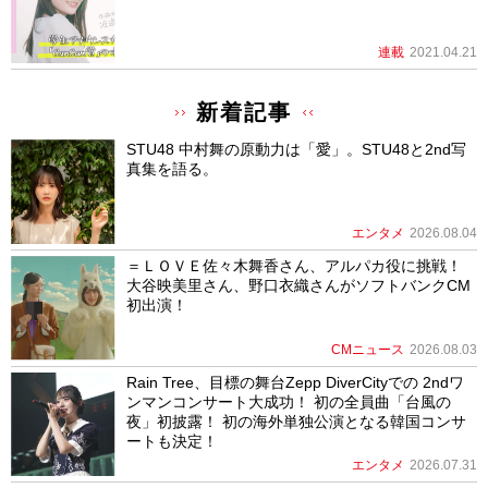
連載
2021.04.21
新着記事
STU48 中村舞の原動力は「愛」。STU48と2nd写
真集を語る。
エンタメ
2026.08.04
＝ＬＯＶＥ佐々木舞香さん、アルパカ役に挑戦！
大谷映美里さん、野口衣織さんがソフトバンクCM
初出演！
CMニュース
2026.08.03
Rain Tree、目標の舞台Zepp DiverCityでの 2ndワ
ンマンコンサート大成功！ 初の全員曲「台風の
夜」初披露！ 初の海外単独公演となる韓国コンサ
ートも決定！
エンタメ
2026.07.31