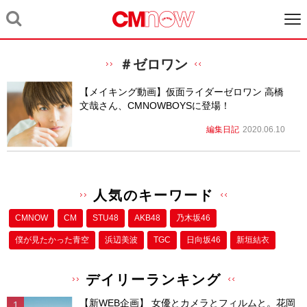
＃ゼロワン
【メイキング動画】仮面ライダーゼロワン 高橋
文哉さん、CMNOWBOYSに登場！
編集日記
2020.06.10
人気のキーワード
CMNOW
CM
STU48
AKB48
乃木坂46
僕が⾒たかった⻘空
浜辺美波
TGC
日向坂46
新垣結衣
デイリーランキング
【新WEB企画】 女優とカメラとフィルムと。花岡