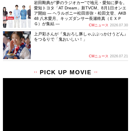
岩田剛典が”夢のラジオカー”で地元・愛知に夢を。
愛知トヨタ「AT Dream」新TVCM、8月1日オンエ
ア開始 ― ヘラルボニー松田崇弥・松田文登、AKB
48 八木愛月、キッズダンサー長瀬柊真（ＥＸＰ
Ｇ）が集結 ―
CMニュース
2026.07.30
上戸彩さんが『鬼おろし豚しゃぶぶっかけうどん』
をつるりで「鬼おいしい！」
CMニュース
2026.07.21
PICK UP MOVIE