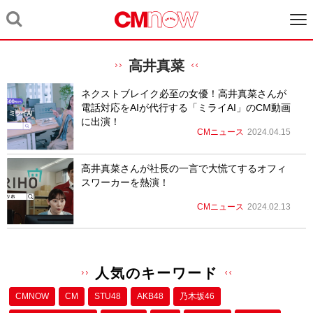
高井真菜
ネクストブレイク必至の女優！高井真菜さんが
電話対応をAIが代行する「ミライAI」のCM動画
に出演！
CMニュース
2024.04.15
高井真菜さんが社長の一言で大慌てするオフィ
スワーカーを熱演！
CMニュース
2024.02.13
人気のキーワード
CMNOW
CM
STU48
AKB48
乃木坂46