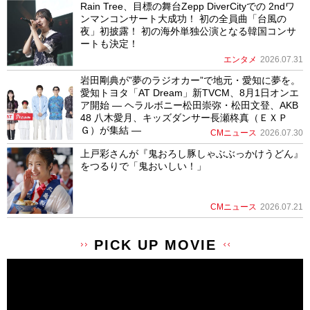
Rain Tree、目標の舞台Zepp DiverCityでの 2ndワ
ンマンコンサート大成功！ 初の全員曲「台風の
夜」初披露！ 初の海外単独公演となる韓国コンサ
ートも決定！
エンタメ
2026.07.31
岩田剛典が”夢のラジオカー”で地元・愛知に夢を。
愛知トヨタ「AT Dream」新TVCM、8月1日オンエ
ア開始 ― ヘラルボニー松田崇弥・松田文登、AKB
48 八木愛月、キッズダンサー長瀬柊真（ＥＸＰ
Ｇ）が集結 ―
CMニュース
2026.07.30
上戸彩さんが『鬼おろし豚しゃぶぶっかけうどん』
をつるりで「鬼おいしい！」
CMニュース
2026.07.21
PICK UP MOVIE