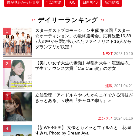
僕が⾒たかった⻘空
浜辺美波
TGC
日向坂46
新垣結衣
デイリーランキング
スターダストプロモーション主催 第３回「スター
☆オーディション」の最終選考会。応募総数16,39
7人の中から選び抜かれたファイナリスト16人から
グランプリが決定！
NEXT
2023.10.10
【美しい女子大生の素顔】早稲田大学・渡邉結衣、
学生アナウンス大賞「CanCam賞」の才女
連載
2021.04.21
立仙愛理「アイドルをやったからこそできる演技が
きっとある」＜映画『チャロの囀り』＞
エンタメ
2024.01.16
【新WEB企画】 女優とカメラとフィルムと。花岡
すみれ Photo by Dream Aya