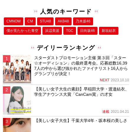
人気のキーワード
CMNOW
CM
STU48
AKB48
乃木坂46
僕が⾒たかった⻘空
浜辺美波
TGC
日向坂46
新垣結衣
デイリーランキング
スターダストプロモーション主催 第３回「スター
☆オーディション」の最終選考会。応募総数16,39
7人の中から選び抜かれたファイナリスト16人から
グランプリが決定！
NEXT
2023.10.10
【美しい女子大生の素顔】早稲田大学・渡邉結衣、
学生アナウンス大賞「CanCam賞」の才女
連載
2021.04.21
【美しい女子大生】千葉大学4年・坂本桜の美しさ