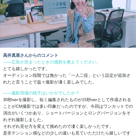
高井真菜さんからのコメント
――広告が決まったときの感想を教えてください。
とても嬉しかったです。
オーディション段階では無かった「一人二役」
という設定が追加さ
れたと言うことで益々撮影が凄く楽しみでした
。
――撮影現場の様子はいかがでしたか？
30秒verを撮影し、
短く編集されたものが15秒verとして作成される
ことがCM撮
影では多い印象だったのですが、
今回はワンカットでの
演出がいくつかあり、
ショートバージョンとロングバージョンをそ
れぞれ撮影しました。
それぞれ見せ方を変えて挑めたので凄く楽しかったです。
是非テンション感などの少しの違いも見ていただけたら嬉しいです