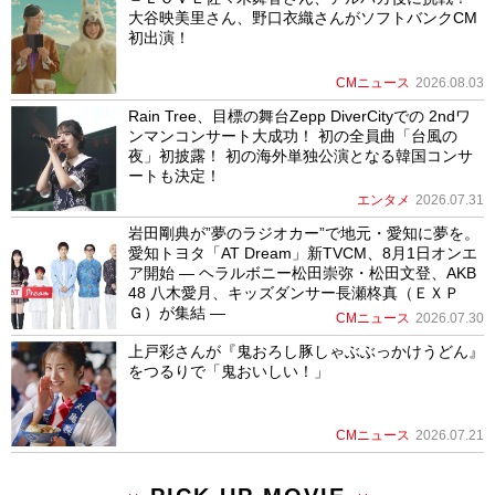
大谷映美里さん、野口衣織さんがソフトバンクCM
初出演！
CMニュース
2026.08.03
Rain Tree、目標の舞台Zepp DiverCityでの 2ndワ
ンマンコンサート大成功！ 初の全員曲「台風の
夜」初披露！ 初の海外単独公演となる韓国コンサ
ートも決定！
エンタメ
2026.07.31
岩田剛典が”夢のラジオカー”で地元・愛知に夢を。
愛知トヨタ「AT Dream」新TVCM、8月1日オンエ
ア開始 ― ヘラルボニー松田崇弥・松田文登、AKB
48 八木愛月、キッズダンサー長瀬柊真（ＥＸＰ
Ｇ）が集結 ―
CMニュース
2026.07.30
上戸彩さんが『鬼おろし豚しゃぶぶっかけうどん』
をつるりで「鬼おいしい！」
CMニュース
2026.07.21