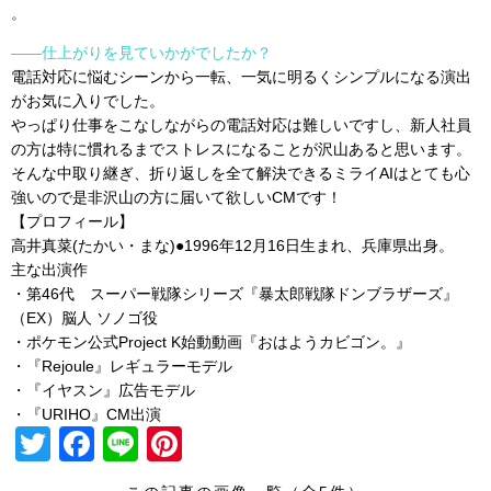
。
――仕上がりを見ていかがでしたか？
電話対応に悩むシーンから一転、
一気に明るくシンプルになる演出
がお気に入りでした。
やっぱり仕事をこなしながらの電話対応は難しいですし、
新人社員
の方は特に慣れるまでストレスになることが沢山あると思
います。
そんな中取り継ぎ、
折り返しを全て解決できるミライAIはとても心
強いので是非沢山
の方に届いて欲しいCMです！
【プロフィール】
高井真菜(たかい・まな)●1996年12月16日生まれ、兵庫県出身。
主な出演作
・第46代 スーパー戦隊シリーズ『暴太郎戦隊ドンブラザーズ』
（EX）脳人 ソノゴ役
・ポケモン公式Project K始動動画『おはようカビゴン。』
・『Rejoule』レギュラーモデル
・『イヤスン』広告モデル
・『URIHO』CM出演
T
F
Li
Pi
wi
a
n
nt