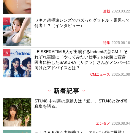
連載
2023.03.22
ワキと超望遠レンズでバズったグラドル・累累って
何者！？（インタビュー）
特集
2025.06.16
LE SSERAFIM 5人が出演するIndeedの新CM！ そ
れぞれ実際に「やってみたい仕事」の衣装に変身！
医者に扮したSAKURA（サクラ）さんがメンバーに
向けたアドバイスとは？
CMニュース
2025.01.08
新着記事
STU48 中村舞の原動力は「愛」。STU48と2nd写
真集を語る。
エンタメ
2026.08.04
＝ＬＯＶＥ佐々木舞香さん、アルパカ役に挑戦！