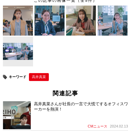
この記事の画像一覧（全5件）
tt
c
e
er
er
e
e
b
st
o
o
k
キーワード
高井真菜
関連記事
高井真菜さんが社長の一言で大慌てするオフィスワ
ーカーを熱演！
CMニュース
2024.02.13