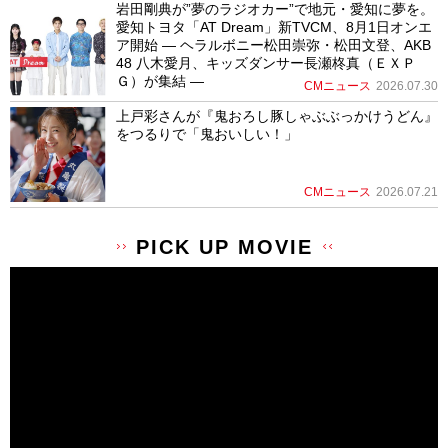
岩田剛典が”夢のラジオカー”で地元・愛知に夢を。
愛知トヨタ「AT Dream」新TVCM、8月1日オンエ
ア開始 ― ヘラルボニー松田崇弥・松田文登、AKB
48 八木愛月、キッズダンサー長瀬柊真（ＥＸＰ
Ｇ）が集結 ―
CMニュース
2026.07.30
上戸彩さんが『鬼おろし豚しゃぶぶっかけうどん』
をつるりで「鬼おいしい！」
CMニュース
2026.07.21
PICK UP MOVIE