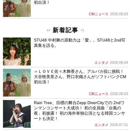
初出演！
CMニュース
2026.08.03
新着記事
STU48 中村舞の原動力は「愛」。STU48と2nd写
真集を語る。
エンタメ
2026.08.04
＝ＬＯＶＥ佐々木舞香さん、アルパカ役に挑戦！
大谷映美里さん、野口衣織さんがソフトバンクCM
初出演！
CMニュース
2026.08.03
Rain Tree、目標の舞台Zepp DiverCityでの 2ndワ
ンマンコンサート大成功！ 初の全員曲「台風の
夜」初披露！ 初の海外単独公演となる韓国コンサ
ートも決定！
エンタメ
2026.07.31