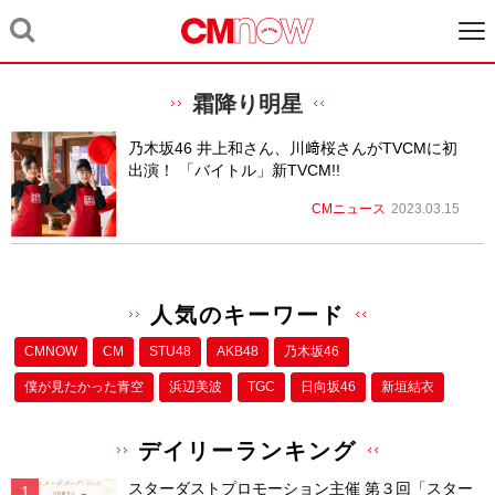
霜降り明星
乃木坂46 井上和さん、川﨑桜さんがTVCMに初
出演！ 「バイトル」新TVCM!!
CMニュース
2023.03.15
人気のキーワード
CMNOW
CM
STU48
AKB48
乃木坂46
僕が⾒たかった⻘空
浜辺美波
TGC
日向坂46
新垣結衣
デイリーランキング
スターダストプロモーション主催 第３回「スター