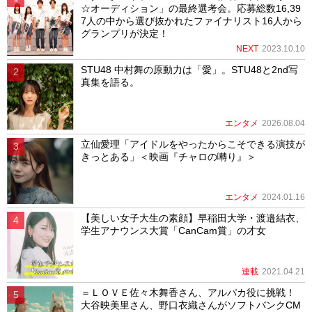
☆オーディション」の最終選考会。応募総数16,39
7人の中から選び抜かれたファイナリスト16人から
グランプリが決定！
NEXT
2023.10.10
STU48 中村舞の原動力は「愛」。STU48と2nd写
真集を語る。
エンタメ
2026.08.04
立仙愛理「アイドルをやったからこそできる演技が
きっとある」＜映画『チャロの囀り』＞
エンタメ
2024.01.16
【美しい女子大生の素顔】早稲田大学・渡邉結衣、
学生アナウンス大賞「CanCam賞」の才女
連載
2021.04.21
＝ＬＯＶＥ佐々木舞香さん、アルパカ役に挑戦！
大谷映美里さん、野口衣織さんがソフトバンクCM