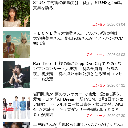
STU48 中村舞の原動力は「愛」。STU48と2nd写
真集を語る。
エンタメ
2026.08.04
＝ＬＯＶＥ佐々木舞香さん、アルパカ役に挑戦！
大谷映美里さん、野口衣織さんがソフトバンクCM
初出演！
CMニュース
2026.08.03
Rain Tree、目標の舞台Zepp DiverCityでの 2ndワ
ンマンコンサート大成功！ 初の全員曲「台風の
夜」初披露！ 初の海外単独公演となる韓国コンサ
ートも決定！
エンタメ
2026.07.31
岩田剛典が”夢のラジオカー”で地元・愛知に夢を。
愛知トヨタ「AT Dream」新TVCM、8月1日オンエ
ア開始 ― ヘラルボニー松田崇弥・松田文登、AKB
48 八木愛月、キッズダンサー長瀬柊真（ＥＸＰ
Ｇ）が集結 ―
CMニュース
2026.07.30
上戸彩さんが『鬼おろし豚しゃぶぶっかけうどん』