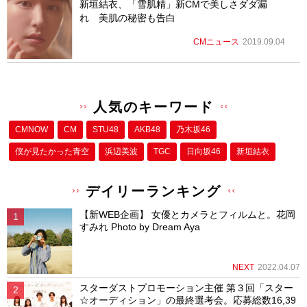
新垣結衣、「雪肌精」新CMで美しさダダ漏
れ 美肌の秘密も告白
CMニュース
2019.09.04
人気のキーワード
CMNOW
CM
STU48
AKB48
乃木坂46
僕が⾒たかった⻘空
浜辺美波
TGC
日向坂46
新垣結衣
デイリーランキング
【新WEB企画】 女優とカメラとフィルムと。花岡
すみれ Photo by Dream Aya
NEXT
2022.04.07
スターダストプロモーション主催 第３回「スター
☆オーディション」の最終選考会。応募総数16,39