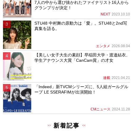
7人の中から選び抜かれたファイナリスト16人から
グランプリが決定！
NEXT
2023.10.10
STU48 中村舞の原動力は「愛」。STU48と2nd写
真集を語る。
エンタメ
2026.08.04
【美しい女子大生の素顔】早稲田大学・渡邉結衣、
学生アナウンス大賞「CanCam賞」の才女
連載
2021.04.21
「Indeed」新TVCMシリーズに、5人組ガールグル
ープ LE SSERAFIMが出演開始！
CMニュース
2024.11.28
新着記事