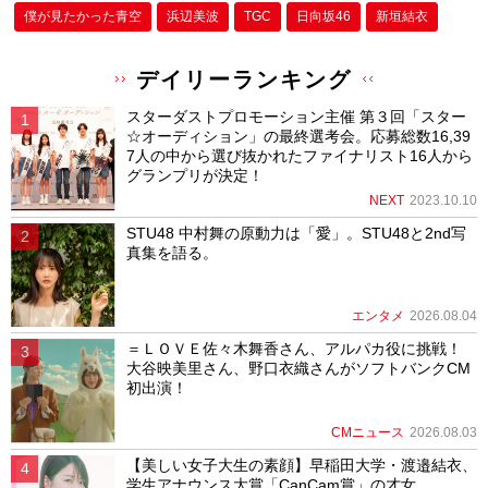
僕が⾒たかった⻘空
浜辺美波
TGC
日向坂46
新垣結衣
デイリーランキング
スターダストプロモーション主催 第３回「スター
☆オーディション」の最終選考会。応募総数16,39
7人の中から選び抜かれたファイナリスト16人から
グランプリが決定！
NEXT
2023.10.10
STU48 中村舞の原動力は「愛」。STU48と2nd写
真集を語る。
エンタメ
2026.08.04
＝ＬＯＶＥ佐々木舞香さん、アルパカ役に挑戦！
大谷映美里さん、野口衣織さんがソフトバンクCM
初出演！
CMニュース
2026.08.03
【美しい女子大生の素顔】早稲田大学・渡邉結衣、
学生アナウンス大賞「CanCam賞」の才女