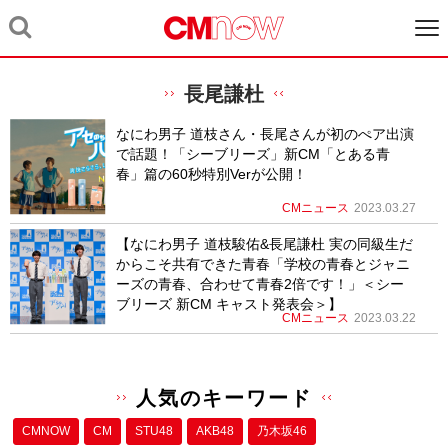
長尾謙杜
なにわ男子 道枝さん・長尾さんが初のぺア出演
で話題！「シーブリーズ」新CM「とある青
春」篇の60秒特別Verが公開！
CMニュース
2023.03.27
【なにわ男子 道枝駿佑&長尾謙杜 実の同級生だ
からこそ共有できた青春「学校の青春とジャニ
ーズの青春、合わせて青春2倍です！」＜シー
ブリーズ 新CM キャスト発表会＞】
CMニュース
2023.03.22
人気のキーワード
CMNOW
CM
STU48
AKB48
乃木坂46