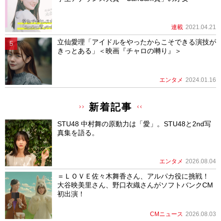
連載
2021.04.21
立仙愛理「アイドルをやったからこそできる演技が
きっとある」＜映画『チャロの囀り』＞
エンタメ
2024.01.16
新着記事
STU48 中村舞の原動力は「愛」。STU48と2nd写
真集を語る。
エンタメ
2026.08.04
＝ＬＯＶＥ佐々木舞香さん、アルパカ役に挑戦！
大谷映美里さん、野口衣織さんがソフトバンクCM
初出演！
CMニュース
2026.08.03