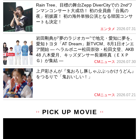
Rain Tree、目標の舞台Zepp DiverCityでの 2ndワ
ンマンコンサート大成功！ 初の全員曲「台風の
夜」初披露！ 初の海外単独公演となる韓国コンサ
ートも決定！
エンタメ
2026.07.31
岩田剛典が”夢のラジオカー”で地元・愛知に夢を。
愛知トヨタ「AT Dream」新TVCM、8月1日オンエ
ア開始 ― ヘラルボニー松田崇弥・松田文登、AKB
48 八木愛月、キッズダンサー長瀬柊真（ＥＸＰ
Ｇ）が集結 ―
CMニュース
2026.07.30
上戸彩さんが『鬼おろし豚しゃぶぶっかけうどん』
をつるりで「鬼おいしい！」
CMニュース
2026.07.21
PICK UP MOVIE