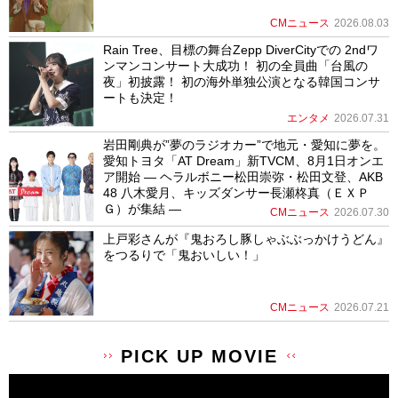
CMニュース
2026.08.03
Rain Tree、目標の舞台Zepp DiverCityでの 2ndワ
ンマンコンサート大成功！ 初の全員曲「台風の
夜」初披露！ 初の海外単独公演となる韓国コンサ
ートも決定！
エンタメ
2026.07.31
岩田剛典が”夢のラジオカー”で地元・愛知に夢を。
愛知トヨタ「AT Dream」新TVCM、8月1日オンエ
ア開始 ― ヘラルボニー松田崇弥・松田文登、AKB
48 八木愛月、キッズダンサー長瀬柊真（ＥＸＰ
Ｇ）が集結 ―
CMニュース
2026.07.30
上戸彩さんが『鬼おろし豚しゃぶぶっかけうどん』
をつるりで「鬼おいしい！」
CMニュース
2026.07.21
PICK UP MOVIE