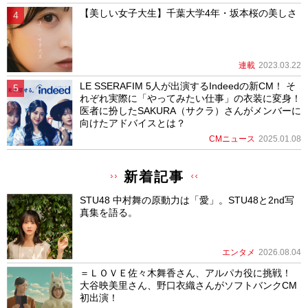
【美しい女子大生】千葉大学4年・坂本桜の美しさ
連載
2023.03.22
LE SSERAFIM 5人が出演するIndeedの新CM！ そ
れぞれ実際に「やってみたい仕事」の衣装に変身！
医者に扮したSAKURA（サクラ）さんがメンバーに
向けたアドバイスとは？
CMニュース
2025.01.08
新着記事
STU48 中村舞の原動力は「愛」。STU48と2nd写
真集を語る。
エンタメ
2026.08.04
＝ＬＯＶＥ佐々木舞香さん、アルパカ役に挑戦！
大谷映美里さん、野口衣織さんがソフトバンクCM
初出演！