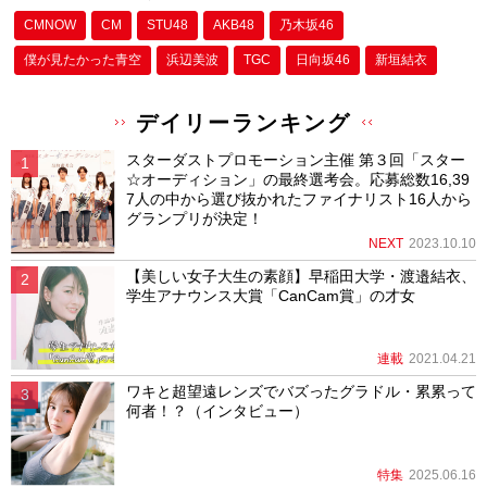
CMNOW
CM
STU48
AKB48
乃木坂46
僕が⾒たかった⻘空
浜辺美波
TGC
日向坂46
新垣結衣
デイリーランキング
スターダストプロモーション主催 第３回「スター
☆オーディション」の最終選考会。応募総数16,39
7人の中から選び抜かれたファイナリスト16人から
グランプリが決定！
NEXT
2023.10.10
【美しい女子大生の素顔】早稲田大学・渡邉結衣、
学生アナウンス大賞「CanCam賞」の才女
連載
2021.04.21
ワキと超望遠レンズでバズったグラドル・累累って
何者！？（インタビュー）
特集
2025.06.16