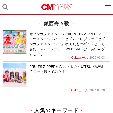
鎮西寿々歌
セブンカフェスムージー×FRUITS ZIPPER フル
ーツスムージッパー！セブン-イレブンの「セブ
ンカフェスムージー」が くだものギュッと、で
きたてスムージーに！ WEB CM「ぴゅあいんざ
すむーじ…
CMニュース
2026.06.03
FRUITS ZIPPERがAIスマホで ❝NATSU KAWAI
I❞ フォト撮ってみた！
CMニュース
2024.08.20
人気のキーワード