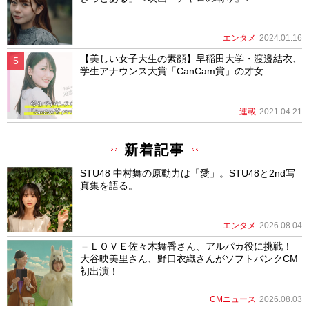
エンタメ
2024.01.16
【美しい女子大生の素顔】早稲田大学・渡邉結衣、
学生アナウンス大賞「CanCam賞」の才女
連載
2021.04.21
新着記事
STU48 中村舞の原動力は「愛」。STU48と2nd写
真集を語る。
エンタメ
2026.08.04
＝ＬＯＶＥ佐々木舞香さん、アルパカ役に挑戦！
大谷映美里さん、野口衣織さんがソフトバンクCM
初出演！
CMニュース
2026.08.03