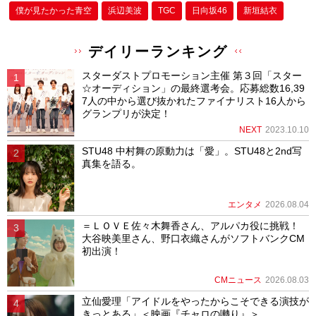
僕が⾒たかった⻘空
浜辺美波
TGC
日向坂46
新垣結衣
デイリーランキング
スターダストプロモーション主催 第３回「スター
☆オーディション」の最終選考会。応募総数16,39
7人の中から選び抜かれたファイナリスト16人から
グランプリが決定！
NEXT
2023.10.10
STU48 中村舞の原動力は「愛」。STU48と2nd写
真集を語る。
エンタメ
2026.08.04
＝ＬＯＶＥ佐々木舞香さん、アルパカ役に挑戦！
大谷映美里さん、野口衣織さんがソフトバンクCM
初出演！
CMニュース
2026.08.03
立仙愛理「アイドルをやったからこそできる演技が
きっとある」＜映画『チャロの囀り』＞