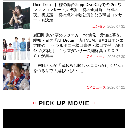
Rain Tree、目標の舞台Zepp DiverCityでの 2ndワ
ンマンコンサート大成功！ 初の全員曲「台風の
夜」初披露！ 初の海外単独公演となる韓国コンサ
ートも決定！
エンタメ
2026.07.31
岩田剛典が”夢のラジオカー”で地元・愛知に夢を。
愛知トヨタ「AT Dream」新TVCM、8月1日オンエ
ア開始 ― ヘラルボニー松田崇弥・松田文登、AKB
48 八木愛月、キッズダンサー長瀬柊真（ＥＸＰ
Ｇ）が集結 ―
CMニュース
2026.07.30
上戸彩さんが『鬼おろし豚しゃぶぶっかけうどん』
をつるりで「鬼おいしい！」
CMニュース
2026.07.21
PICK UP MOVIE