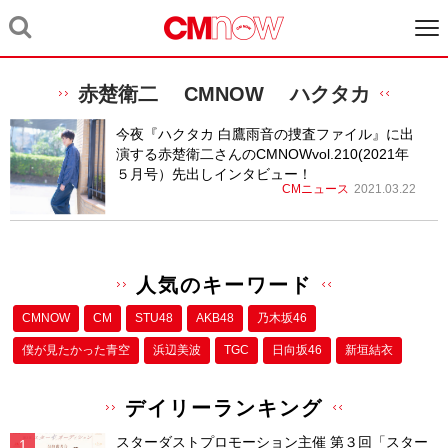
赤楚衛二 CMNOW ハクタカ
今夜『ハクタカ 白鷹雨音の捜査ファイル』に出
演する赤楚衛二さんのCMNOWvol.210(2021年
５月号）先出しインタビュー！
CMニュース
2021.03.22
人気のキーワード
CMNOW
CM
STU48
AKB48
乃木坂46
僕が⾒たかった⻘空
浜辺美波
TGC
日向坂46
新垣結衣
デイリーランキング
スターダストプロモーション主催 第３回「スター