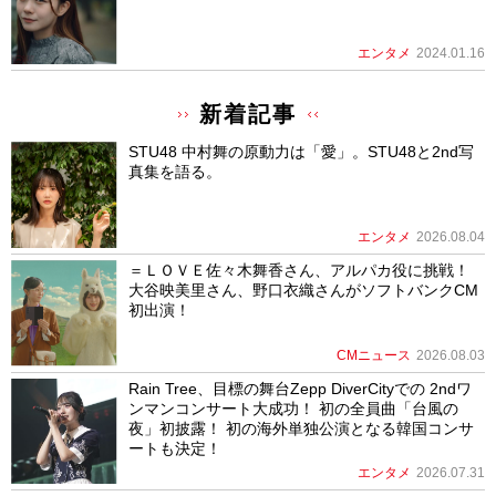
エンタメ
2024.01.16
新着記事
STU48 中村舞の原動力は「愛」。STU48と2nd写
真集を語る。
エンタメ
2026.08.04
＝ＬＯＶＥ佐々木舞香さん、アルパカ役に挑戦！
大谷映美里さん、野口衣織さんがソフトバンクCM
初出演！
CMニュース
2026.08.03
Rain Tree、目標の舞台Zepp DiverCityでの 2ndワ
ンマンコンサート大成功！ 初の全員曲「台風の
夜」初披露！ 初の海外単独公演となる韓国コンサ
ートも決定！
エンタメ
2026.07.31