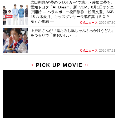
岩田剛典が”夢のラジオカー”で地元・愛知に夢を。
愛知トヨタ「AT Dream」新TVCM、8月1日オンエ
ア開始 ― ヘラルボニー松田崇弥・松田文登、AKB
48 八木愛月、キッズダンサー長瀬柊真（ＥＸＰ
Ｇ）が集結 ―
CMニュース
2026.07.30
上戸彩さんが『鬼おろし豚しゃぶぶっかけうどん』
をつるりで「鬼おいしい！」
CMニュース
2026.07.21
PICK UP MOVIE