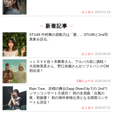
エンタメ
2024.01.16
新着記事
STU48 中村舞の原動力は「愛」。STU48と2nd写
真集を語る。
エンタメ
2026.08.04
＝ＬＯＶＥ佐々木舞香さん、アルパカ役に挑戦！
大谷映美里さん、野口衣織さんがソフトバンクCM
初出演！
CMニュース
2026.08.03
Rain Tree、目標の舞台Zepp DiverCityでの 2ndワ
ンマンコンサート大成功！ 初の全員曲「台風の
夜」初披露！ 初の海外単独公演となる韓国コンサ
ートも決定！
エンタメ
2026.07.31