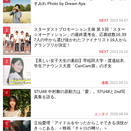
すみれ Photo by Dream Aya
NEXT
2022.04.07
スターダストプロモーション主催 第３回「スター
☆オーディション」の最終選考会。応募総数16,39
7人の中から選び抜かれたファイナリスト16人から
グランプリが決定！
NEXT
2023.10.10
【美しい女子大生の素顔】早稲田大学・渡邉結衣、
学生アナウンス大賞「CanCam賞」の才女
連載
2021.04.21
STU48 中村舞の原動力は「愛」。STU48と2nd写
真集を語る。
エンタメ
2026.08.04
立仙愛理「アイドルをやったからこそできる演技が
きっとある」＜映画『チャロの囀り』＞