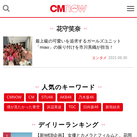
花守笑奈
最上級の可愛いを追求するガールズユニット
「miao」の振り付けを市川美織が担当！
エンタメ
2021.06.30
人気のキーワード
CMNOW
CM
STU48
AKB48
乃木坂46
僕が⾒たかった⻘空
浜辺美波
TGC
日向坂46
新垣結衣
デイリーランキング
【新WEB企画】 女優とカメラとフィルムと。花岡