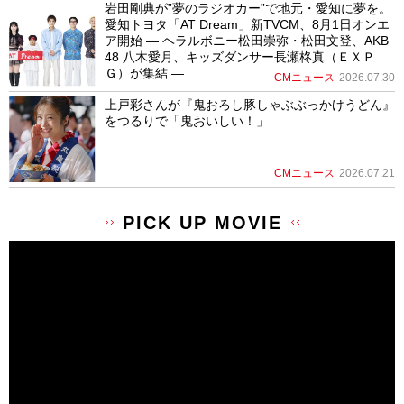
岩田剛典が”夢のラジオカー”で地元・愛知に夢を。
愛知トヨタ「AT Dream」新TVCM、8月1日オンエ
ア開始 ― ヘラルボニー松田崇弥・松田文登、AKB
48 八木愛月、キッズダンサー長瀬柊真（ＥＸＰ
Ｇ）が集結 ―
CMニュース
2026.07.30
上戸彩さんが『鬼おろし豚しゃぶぶっかけうどん』
をつるりで「鬼おいしい！」
CMニュース
2026.07.21
PICK UP MOVIE