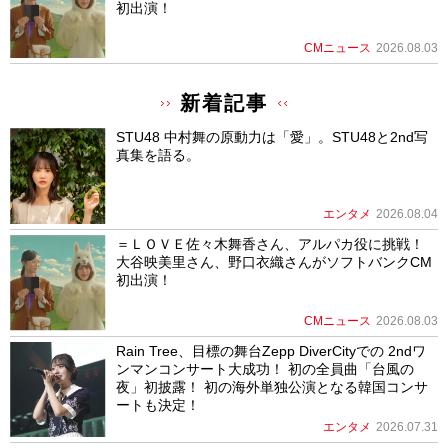
初出演！
CMニュース
2026.08.03
新着記事
STU48 中村舞の原動力は「愛」。STU48と2nd写
真集を語る。
エンタメ
2026.08.04
＝ＬＯＶＥ佐々木舞香さん、アルパカ役に挑戦！
大谷映美里さん、野口衣織さんがソフトバンクCM
初出演！
CMニュース
2026.08.03
Rain Tree、目標の舞台Zepp DiverCityでの 2ndワ
ンマンコンサート大成功！ 初の全員曲「台風の
夜」初披露！ 初の海外単独公演となる韓国コンサ
ートも決定！
エンタメ
2026.07.31