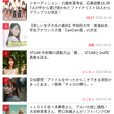
☆オーディション」の最終選考会。応募総数16,39
7人の中から選び抜かれたファイナリスト16人から
グランプリが決定！
NEXT
2023.10.10
【美しい女子大生の素顔】早稲田大学・渡邉結衣、
学生アナウンス大賞「CanCam賞」の才女
連載
2021.04.21
STU48 中村舞の原動力は「愛」。STU48と2nd写
真集を語る。
エンタメ
2026.08.04
立仙愛理「アイドルをやったからこそできる演技が
きっとある」＜映画『チャロの囀り』＞
エンタメ
2024.01.16
＝ＬＯＶＥ佐々木舞香さん、アルパカ役に挑戦！
大谷映美里さん、野口衣織さんがソフトバンクCM