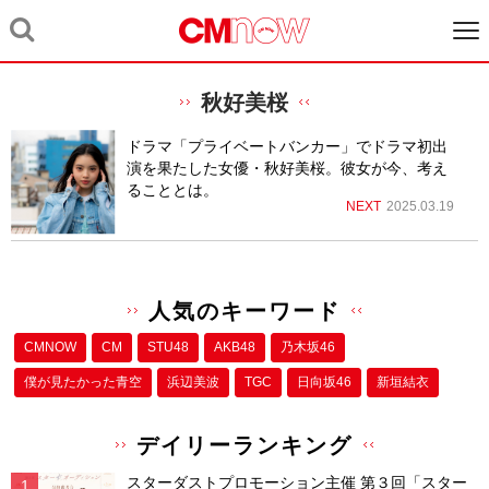
秋好美桜
ドラマ「プライベートバンカー」でドラマ初出
演を果たした女優・秋好美桜。彼女が今、考え
ることとは。
NEXT
2025.03.19
人気のキーワード
CMNOW
CM
STU48
AKB48
乃木坂46
僕が⾒たかった⻘空
浜辺美波
TGC
日向坂46
新垣結衣
デイリーランキング
スターダストプロモーション主催 第３回「スター