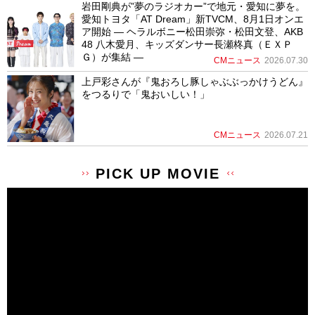
岩田剛典が”夢のラジオカー”で地元・愛知に夢を。
愛知トヨタ「AT Dream」新TVCM、8月1日オンエ
ア開始 ― ヘラルボニー松田崇弥・松田文登、AKB
48 八木愛月、キッズダンサー長瀬柊真（ＥＸＰ
Ｇ）が集結 ―
CMニュース
2026.07.30
上戸彩さんが『鬼おろし豚しゃぶぶっかけうどん』
をつるりで「鬼おいしい！」
CMニュース
2026.07.21
PICK UP MOVIE