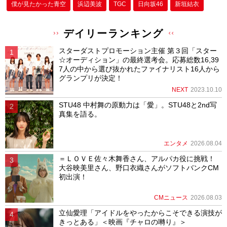
僕が⾒たかった⻘空
浜辺美波
TGC
日向坂46
新垣結衣
デイリーランキング
スターダストプロモーション主催 第３回「スター
☆オーディション」の最終選考会。応募総数16,39
7人の中から選び抜かれたファイナリスト16人から
グランプリが決定！
NEXT
2023.10.10
STU48 中村舞の原動力は「愛」。STU48と2nd写
真集を語る。
エンタメ
2026.08.04
＝ＬＯＶＥ佐々木舞香さん、アルパカ役に挑戦！
大谷映美里さん、野口衣織さんがソフトバンクCM
初出演！
CMニュース
2026.08.03
立仙愛理「アイドルをやったからこそできる演技が
きっとある」＜映画『チャロの囀り』＞