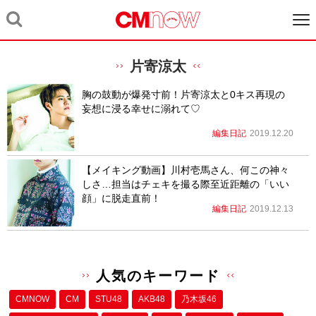
片寄涼太
胸の鼓動が爆発寸前！片寄涼太と0キス再現の
妄想に浸る幸せに溺れて♡
編集日記
2019.12.20
【メイキング動画】川村壱馬さん、何この神々
しさ…担当はチェキを撮る際至近距離の「いい
顔」に脱走直前！
編集日記
2019.12.13
人気のキーワード
CMNOW
CM
STU48
AKB48
乃木坂46