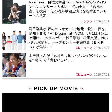
Rain Tree、目標の舞台Zepp DiverCityでの 2ndワ
ンマンコンサート大成功！ 初の全員曲「台風の
夜」初披露！ 初の海外単独公演となる韓国コンサ
ートも決定！
エンタメ
2026.07.31
岩田剛典が”夢のラジオカー”で地元・愛知に夢を。
愛知トヨタ「AT Dream」新TVCM、8月1日オンエ
ア開始 ― ヘラルボニー松田崇弥・松田文登、AKB
48 八木愛月、キッズダンサー長瀬柊真（ＥＸＰ
Ｇ）が集結 ―
CMニュース
2026.07.30
上戸彩さんが『鬼おろし豚しゃぶぶっかけうどん』
をつるりで「鬼おいしい！」
CMニュース
2026.07.21
PICK UP MOVIE