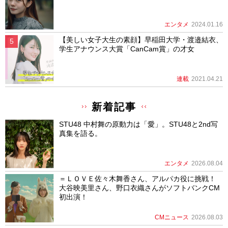
エンタメ
2024.01.16
【美しい女子大生の素顔】早稲田大学・渡邉結衣、
学生アナウンス大賞「CanCam賞」の才女
連載
2021.04.21
新着記事
STU48 中村舞の原動力は「愛」。STU48と2nd写
真集を語る。
エンタメ
2026.08.04
＝ＬＯＶＥ佐々木舞香さん、アルパカ役に挑戦！
大谷映美里さん、野口衣織さんがソフトバンクCM
初出演！
CMニュース
2026.08.03