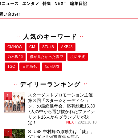
Mニュース
エンタメ
特集
NEXT
編集日記
問い合わせ
人気のキーワード
CMNOW
CM
STU48
AKB48
乃木坂46
僕が⾒たかった⻘空
浜辺美波
TGC
日向坂46
新垣結衣
デイリーランキング
スターダストプロモーション主催
第３回「スター☆オーディショ
ン」の最終選考会。応募総数16,39
7人の中から選び抜かれたファイナ
リスト16人からグランプリが決
定！
NEXT
2023.10.10
STU48 中村舞の原動力は「愛」。
STU48と2nd写真集を語る。