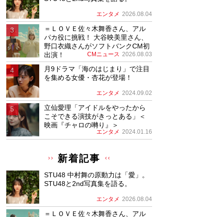
エンタメ
2026.08.04
＝ＬＯＶＥ佐々木舞香さん、アル
パカ役に挑戦！ 大谷映美里さん、
野口衣織さんがソフトバンクCM初
出演！
CMニュース
2026.08.03
月9ドラマ「海のはじまり」で注目
を集める女優・杏花が登場！
エンタメ
2024.09.02
立仙愛理「アイドルをやったから
こそできる演技がきっとある」＜
映画『チャロの囀り』＞
エンタメ
2024.01.16
新着記事
STU48 中村舞の原動力は「愛」。
STU48と2nd写真集を語る。
エンタメ
2026.08.04
＝ＬＯＶＥ佐々木舞香さん、アル