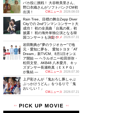
パカ役に挑戦！ 大谷映美里さん、
野口衣織さんがソフトバンクCM初
出演！
CMニュース
2026.08.03
Rain Tree、目標の舞台Zepp Diver
Cityでの 2ndワンマンコンサート大
成功！ 初の全員曲「台風の夜」初
披露！ 初の海外単独公演となる韓
国コンサートも決定！
エンタメ
2026.07.31
岩田剛典が”夢のラジオカー”で地
元・愛知に夢を。 愛知トヨタ「AT
Dream」新TVCM、8月1日オンエ
ア開始 ― ヘラルボニー松田崇弥・
松田文登、AKB48 八木愛月、キッ
ズダンサー長瀬柊真（ＥＸＰＧ）
が集結 ―
CMニュース
2026.07.30
上戸彩さんが『鬼おろし豚しゃぶ
ぶっかけうどん』をつるりで「鬼
おいしい！」
CMニュース
2026.07.21
PICK UP MOVIE