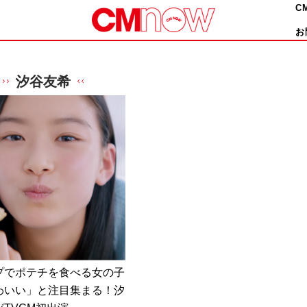
C
お
汐谷友希
プでポテチを食べる女の子
わいい」と注目集まる！汐