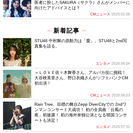
医者に扮したSAKURA（サクラ）さんがメンバーに
向けたアドバイスとは？
CMニュース
2025.01.08
新着記事
STU48 中村舞の原動力は「愛」。STU48と2nd写
真集を語る。
エンタメ
2026.08.04
＝ＬＯＶＥ佐々木舞香さん、アルパカ役に挑戦！
大谷映美里さん、野口衣織さんがソフトバンクCM
初出演！
CMニュース
2026.08.03
Rain Tree、目標の舞台Zepp DiverCityでの 2ndワ
ンマンコンサート大成功！ 初の全員曲「台風の
夜」初披露！ 初の海外単独公演となる韓国コンサ
ートも決定！
エンタメ
2026.07.31