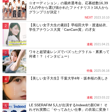
☆オーディション」の最終選考会。応募総数16,39
7人の中から選び抜かれたファイナリスト16人から
グランプリが決定！
NEXT
2023.10.10
【美しい女子大生の素顔】早稲田大学・渡邉結衣、
学生アナウンス大賞「CanCam賞」の才女
連載
2021.04.21
ワキと超望遠レンズでバズったグラドル・累累って
何者！？（インタビュー）
特集
2025.06.16
【美しい女子大生】千葉大学4年・坂本桜の美しさ
連載
2023.03.22
LE SSERAFIM 5人が出演するIndeedの新CM！ そ
れぞれ実際に「やってみたい仕事」の衣装に変身！