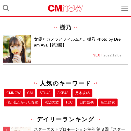
樹乃
女優とカメラとフィルムと。樹乃 Photo by Dre
am Aya【第3回】
NEXT
2022.12.09
人気のキーワード
CMNOW
CM
STU48
AKB48
乃木坂46
僕が⾒たかった⻘空
浜辺美波
TGC
日向坂46
新垣結衣
デイリーランキング
スターダストプロモーション主催 第３回「スター