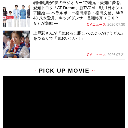
岩田剛典が”夢のラジオカー”で地元・愛知に夢を。
愛知トヨタ「AT Dream」新TVCM、8月1日オンエ
ア開始 ― ヘラルボニー松田崇弥・松田文登、AKB
48 八木愛月、キッズダンサー長瀬柊真（ＥＸＰ
Ｇ）が集結 ―
CMニュース
2026.07.30
上戸彩さんが『鬼おろし豚しゃぶぶっかけうどん』
をつるりで「鬼おいしい！」
CMニュース
2026.07.21
PICK UP MOVIE