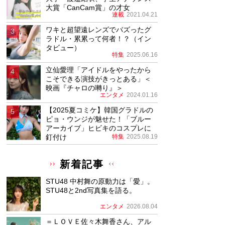
大賞「CanCam賞」の才女
連載
2021.04.21
ワキと超望遠レンズでバズったグ
ラドル・累累って何者！？（イン
タビュー）
特集
2025.06.16
立仙愛理「アイドルをやったから
こそできる演技がきっとある」＜
映画『チャロの囀り』＞
エンタメ
2024.01.16
【2025夏コミケ】韓国グラドルの
ピョ・ウンジが魅せた！「ブルー
アーカイブ」ヒビキのコスプレに
釘付け
特集
2025.08.19
新着記事
STU48 中村舞の原動力は「愛」。
STU48と2nd写真集を語る。
エンタメ
2026.08.04
＝ＬＯＶＥ佐々木舞香さん、アル