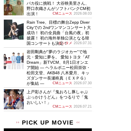
パカ役に挑戦！ 大谷映美里さん、
野口衣織さんがソフトバンクCM初
出演！
CMニュース
2026.08.03
Rain Tree、目標の舞台Zepp Diver
Cityでの 2ndワンマンコンサート大
成功！ 初の全員曲「台風の夜」初
披露！ 初の海外単独公演となる韓
国コンサートも決定！
エンタメ
2026.07.31
岩田剛典が”夢のラジオカー”で地
元・愛知に夢を。 愛知トヨタ「AT
Dream」新TVCM、8月1日オンエ
ア開始 ― ヘラルボニー松田崇弥・
松田文登、AKB48 八木愛月、キッ
ズダンサー長瀬柊真（ＥＸＰＧ）
が集結 ―
CMニュース
2026.07.30
上戸彩さんが『鬼おろし豚しゃぶ
ぶっかけうどん』をつるりで「鬼
おいしい！」
CMニュース
2026.07.21
PICK UP MOVIE