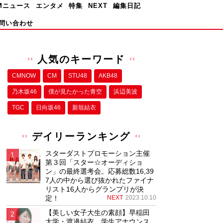
Mニュース
エンタメ
特集
NEXT
編集日記
問い合わせ
人気のキーワード
CMNOW
CM
STU48
AKB48
乃木坂46
僕が⾒たかった⻘空
浜辺美波
TGC
日向坂46
新垣結衣
デイリーランキング
スターダストプロモーション主催
第３回「スター☆オーディショ
ン」の最終選考会。応募総数16,39
7人の中から選び抜かれたファイナ
リスト16人からグランプリが決
定！
NEXT
2023.10.10
【美しい女子大生の素顔】早稲田
大学・渡邉結衣、学生アナウンス