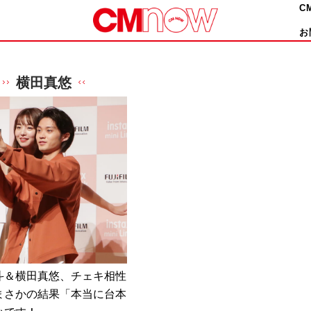
C
お
横田真悠
斗＆横田真悠、チェキ相性
まさかの結果「本当に台本