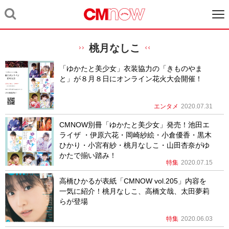
桃月なしこ
「ゆかたと美少女」衣装協力の「きものやま
と」が８月８日にオンライン花火大会開催！
エンタメ
2020.07.31
CMNOW別冊「ゆかたと美少女」発売！池田エ
ライザ ・伊原六花・岡崎紗絵・小倉優香・黒木
ひかり・小宮有紗・桃月なしこ・山田杏奈がゆ
かたで揃い踏み！
特集
2020.07.15
高橋ひかるが表紙「CMNOW vol.205」内容を
一気に紹介！桃月なしこ、高橋文哉、太田夢莉
らが登場
特集
2020.06.03