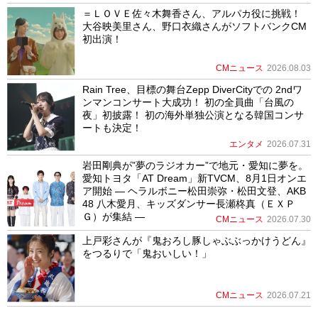
＝ＬＯＶＥ佐々木舞香さん、アルパカ役に挑戦！
大谷映美里さん、野口衣織さんがソフトバンクCM
初出演！
CMニュース
2026.08.03
Rain Tree、目標の舞台Zepp DiverCityでの 2ndワ
ンマンコンサート大成功！ 初の全員曲「台風の
夜」初披露！ 初の海外単独公演となる韓国コンサ
ートも決定！
エンタメ
2026.07.31
岩田剛典が”夢のラジオカー”で地元・愛知に夢を。
愛知トヨタ「AT Dream」新TVCM、8月1日オンエ
ア開始 ― ヘラルボニー松田崇弥・松田文登、AKB
48 八木愛月、キッズダンサー長瀬柊真（ＥＸＰ
Ｇ）が集結 ―
CMニュース
2026.07.30
上戸彩さんが『鬼おろし豚しゃぶぶっかけうどん』
をつるりで「鬼おいしい！」
CMニュース
2026.07.21