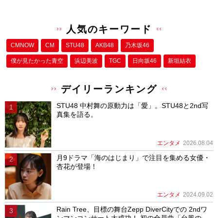
人気のキーワード
CMNOW
CM
STU48
AKB48
乃木坂46
僕が⾒たかった⻘空
浜辺美波
TGC
日向坂46
新垣結衣
デイリーランキング
STU48 中村舞の原動力は「愛」。STU48と2nd写
真集を語る。
エンタメ
2026.08.04
月9ドラマ「海のはじまり」で注目を集める女優・
杏花が登場！
エンタメ
2024.09.02
Rain Tree、目標の舞台Zepp DiverCityでの 2ndワ