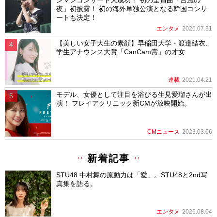
ンマンコンサート大成功！ 初の全員曲「台風の
夜」初披露！ 初の海外単独公演となる韓国コンサ
ートも決定！
エンタメ
2026.07.31
【美しい女子大生の素顔】早稲田大学・渡邉結衣、
学生アナウンス大賞「CanCam賞」の才女
連載
2021.04.21
モデル、女優として注目を浴びる生見愛瑠さんが出
演！ フレイアクリニック新CMが放映開始。
CMニュース
2023.03.06
新着記事
STU48 中村舞の原動力は「愛」。STU48と2nd写
真集を語る。
エンタメ
2026.08.04