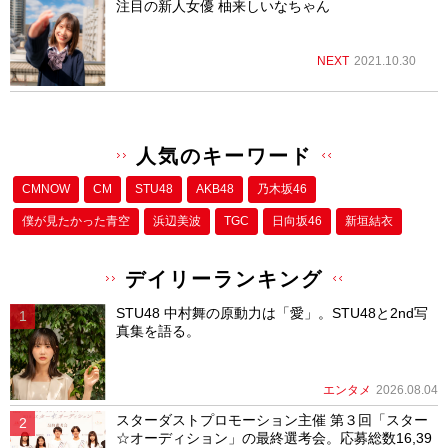
注目の新人女優 柚来しいなちゃん
NEXT
2021.10.30
人気のキーワード
CMNOW
CM
STU48
AKB48
乃木坂46
僕が⾒たかった⻘空
浜辺美波
TGC
日向坂46
新垣結衣
デイリーランキング
STU48 中村舞の原動力は「愛」。STU48と2nd写
真集を語る。
エンタメ
2026.08.04
スターダストプロモーション主催 第３回「スター
☆オーディション」の最終選考会。応募総数16,39