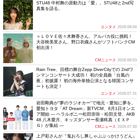
STU48 中村舞の原動力は「愛」。STU48と2nd写
真集を語る。
エンタメ
2026.08.04
＝ＬＯＶＥ佐々木舞香さん、アルパカ役に挑戦！
大谷映美里さん、野口衣織さんがソフトバンクCM
初出演！
CMニュース
2026.08.03
Rain Tree、目標の舞台Zepp DiverCityでの 2ndワ
ンマンコンサート大成功！ 初の全員曲「台風の
夜」初披露！ 初の海外単独公演となる韓国コンサ
ートも決定！
エンタメ
2026.07.31
岩田剛典が”夢のラジオカー”で地元・愛知に夢を。
愛知トヨタ「AT Dream」新TVCM、8月1日オンエ
ア開始 ― ヘラルボニー松田崇弥・松田文登、AKB
48 八木愛月、キッズダンサー長瀬柊真（ＥＸＰ
Ｇ）が集結 ―
CMニュース
2026.07.30
上戸彩さんが『鬼おろし豚しゃぶぶっかけうどん』