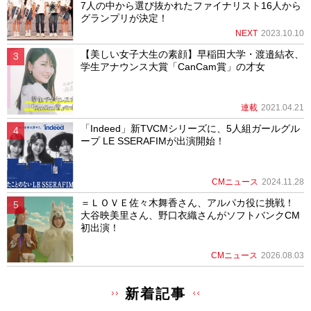
7人の中から選び抜かれたファイナリスト16人から
グランプリが決定！
NEXT
2023.10.10
【美しい女子大生の素顔】早稲田大学・渡邉結衣、
学生アナウンス大賞「CanCam賞」の才女
連載
2021.04.21
「Indeed」新TVCMシリーズに、5人組ガールグル
ープ LE SSERAFIMが出演開始！
CMニュース
2024.11.28
＝ＬＯＶＥ佐々木舞香さん、アルパカ役に挑戦！
大谷映美里さん、野口衣織さんがソフトバンクCM
初出演！
CMニュース
2026.08.03
新着記事