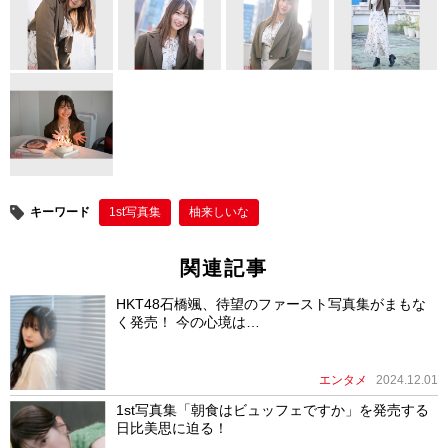
キーワード
1st写真集
柚来しいな
関連記事
HKT48石橋颯、待望のファースト写真集がまもな
く発売！ 今の心境は…
エンタメ
2024.12.01
1st写真集「朝食はビュッフェですか」を発売する
日比美思に迫る！