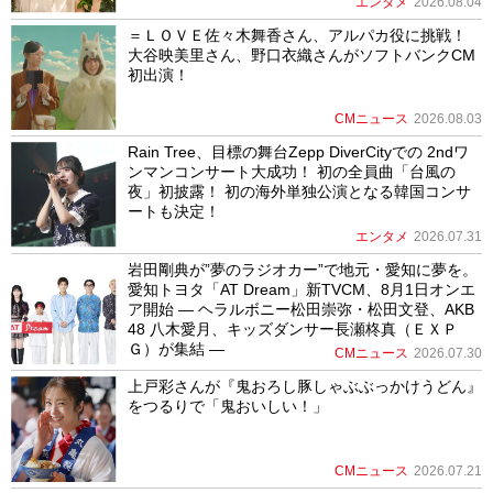
エンタメ
2026.08.04
＝ＬＯＶＥ佐々木舞香さん、アルパカ役に挑戦！
大谷映美里さん、野口衣織さんがソフトバンクCM
初出演！
CMニュース
2026.08.03
Rain Tree、目標の舞台Zepp DiverCityでの 2ndワ
ンマンコンサート大成功！ 初の全員曲「台風の
夜」初披露！ 初の海外単独公演となる韓国コンサ
ートも決定！
エンタメ
2026.07.31
岩田剛典が”夢のラジオカー”で地元・愛知に夢を。
愛知トヨタ「AT Dream」新TVCM、8月1日オンエ
ア開始 ― ヘラルボニー松田崇弥・松田文登、AKB
48 八木愛月、キッズダンサー長瀬柊真（ＥＸＰ
Ｇ）が集結 ―
CMニュース
2026.07.30
上戸彩さんが『鬼おろし豚しゃぶぶっかけうどん』
をつるりで「鬼おいしい！」
CMニュース
2026.07.21