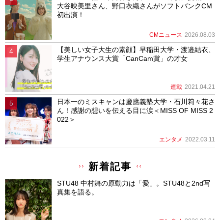
大谷映美里さん、野口衣織さんがソフトバンクCM
初出演！
CMニュース
2026.08.03
【美しい女子大生の素顔】早稲田大学・渡邉結衣、
学生アナウンス大賞「CanCam賞」の才女
連載
2021.04.21
日本一のミスキャンは慶應義塾大学・石川莉々花さ
ん！感謝の想いを伝える目に涙＜MISS OF MISS 2
022＞
エンタメ
2022.03.11
新着記事
STU48 中村舞の原動力は「愛」。STU48と2nd写
真集を語る。