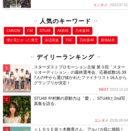
エンタメ
2023.07.01
人気のキーワード
CMNOW
CM
STU48
AKB48
乃木坂46
僕が⾒たかった⻘空
浜辺美波
TGC
日向坂46
新垣結衣
デイリーランキング
スターダストプロモーション主催 第３回「スター
☆オーディション」の最終選考会。応募総数16,39
7人の中から選び抜かれたファイナリスト16人から
グランプリが決定！
NEXT
2023.10.10
STU48 中村舞の原動力は「愛」。STU48と2nd写
真集を語る。
エンタメ
2026.08.04
＝ＬＯＶＥ佐々木舞香さん、アルパカ役に挑戦！