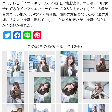
ましテレビ「イマドキガール」の就任、地上波ドラマ出演、10代女
子が好きなインフルエンサーでトップ10入りを果たすなど、活躍が
目覚ましい柚来しいなの1st写真集。撮影の舞台となったのは夏の沖
縄。「あまり撮影に慣れていない」という柚来だが、撮影中はとに
かく笑顔が溢れた。
T
F
Li
Pi
wi
a
n
nt
この記事の画像一覧（全13件）
tt
c
e
er
er
e
e
b
st
o
o
k