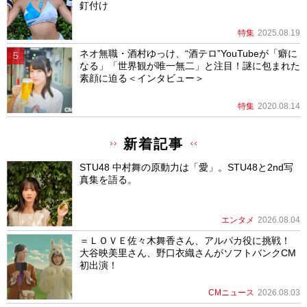
釘付け
特集
2025.08.19
ネオ無職・酒村ゆっけ、“酒テロ”YouTubeが「癖に
なる」「世界観が唯一無二」と注目！謎に包まれた
素顔に迫る＜インタビュー＞
特集
2020.08.14
新着記事
STU48 中村舞の原動力は「愛」。STU48と2nd写
真集を語る。
エンタメ
2026.08.04
＝ＬＯＶＥ佐々木舞香さん、アルパカ役に挑戦！
大谷映美里さん、野口衣織さんがソフトバンクCM
初出演！
CMニュース
2026.08.03