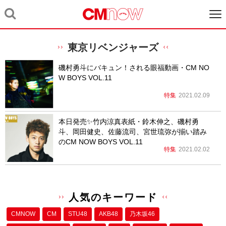
東京リベンジャーズ
磯村勇斗にバキュン！される眼福動画・CM NO
W BOYS VOL.11
特集
2021.02.09
本日発売✨竹内涼真表紙・鈴木伸之、磯村勇
斗、岡田健史、佐藤流司、宮世琉弥が揃い踏み
のCM NOW BOYS VOL.11
特集
2021.02.02
人気のキーワード
CMNOW
CM
STU48
AKB48
乃木坂46