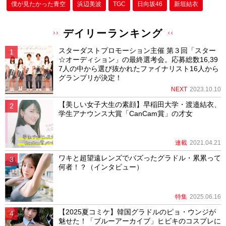
僕が⾒たかった⻘空
浜辺美波
TGC
日向坂46
新垣結衣
デイリーランキング
スターダストプロモーション主催 第３回「スター
☆オーディション」の最終選考会。応募総数16,39
7人の中から選び抜かれたファイナリスト16人から
グランプリが決定！
NEXT
2023.10.10
【美しい女子大生の素顔】早稲田大学・渡邉結衣、
学生アナウンス大賞「CanCam賞」の才女
連載
2021.04.21
ワキと超望遠レンズでバズったグラドル・累累って
何者！？（インタビュー）
特集
2025.06.16
【2025夏コミケ】韓国グラドルのピョ・ウンジが
魅せた！「ブルーアーカイブ」ヒビキのコスプレに