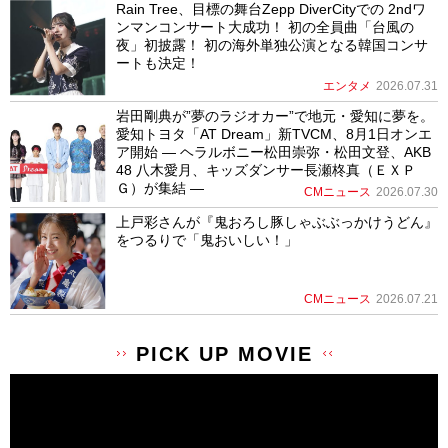
Rain Tree、目標の舞台Zepp DiverCityでの 2ndワ
ンマンコンサート大成功！ 初の全員曲「台風の
夜」初披露！ 初の海外単独公演となる韓国コンサ
ートも決定！
エンタメ
2026.07.31
岩田剛典が”夢のラジオカー”で地元・愛知に夢を。
愛知トヨタ「AT Dream」新TVCM、8月1日オンエ
ア開始 ― ヘラルボニー松田崇弥・松田文登、AKB
48 八木愛月、キッズダンサー長瀬柊真（ＥＸＰ
Ｇ）が集結 ―
CMニュース
2026.07.30
上戸彩さんが『鬼おろし豚しゃぶぶっかけうどん』
をつるりで「鬼おいしい！」
CMニュース
2026.07.21
PICK UP MOVIE