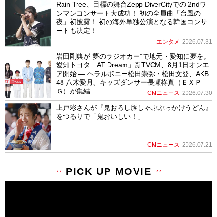
Rain Tree、目標の舞台Zepp DiverCityでの 2ndワ
ンマンコンサート大成功！ 初の全員曲「台風の
夜」初披露！ 初の海外単独公演となる韓国コンサ
ートも決定！
エンタメ
2026.07.31
岩田剛典が”夢のラジオカー”で地元・愛知に夢を。
愛知トヨタ「AT Dream」新TVCM、8月1日オンエ
ア開始 ― ヘラルボニー松田崇弥・松田文登、AKB
48 八木愛月、キッズダンサー長瀬柊真（ＥＸＰ
Ｇ）が集結 ―
CMニュース
2026.07.30
上戸彩さんが『鬼おろし豚しゃぶぶっかけうどん』
をつるりで「鬼おいしい！」
CMニュース
2026.07.21
PICK UP MOVIE