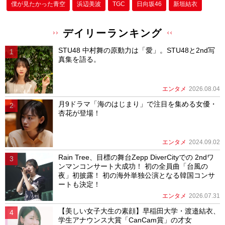
僕が⾒たかった⻘空
浜辺美波
TGC
日向坂46
新垣結衣
デイリーランキング
STU48 中村舞の原動力は「愛」。STU48と2nd写
真集を語る。
エンタメ
2026.08.04
月9ドラマ「海のはじまり」で注目を集める女優・
杏花が登場！
エンタメ
2024.09.02
Rain Tree、目標の舞台Zepp DiverCityでの 2ndワ
ンマンコンサート大成功！ 初の全員曲「台風の
夜」初披露！ 初の海外単独公演となる韓国コンサ
ートも決定！
エンタメ
2026.07.31
【美しい女子大生の素顔】早稲田大学・渡邉結衣、
学生アナウンス大賞「CanCam賞」の才女