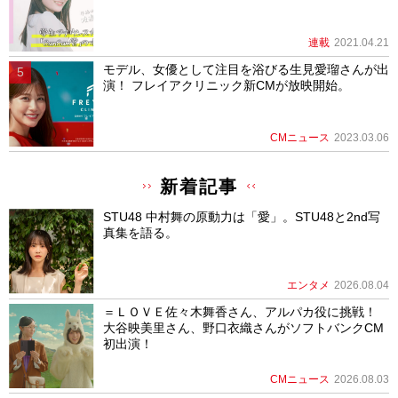
連載
2021.04.21
モデル、女優として注目を浴びる生見愛瑠さんが出
演！ フレイアクリニック新CMが放映開始。
CMニュース
2023.03.06
新着記事
STU48 中村舞の原動力は「愛」。STU48と2nd写
真集を語る。
エンタメ
2026.08.04
＝ＬＯＶＥ佐々木舞香さん、アルパカ役に挑戦！
大谷映美里さん、野口衣織さんがソフトバンクCM
初出演！
CMニュース
2026.08.03