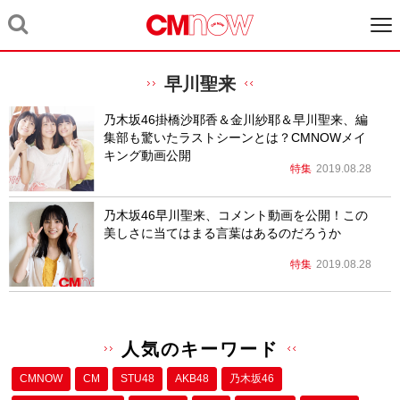
早川聖来
乃木坂46掛橋沙耶香＆金川紗耶＆早川聖来、編
集部も驚いたラストシーンとは？CMNOWメイ
キング動画公開
特集
2019.08.28
乃木坂46早川聖来、コメント動画を公開！この
美しさに当てはまる言葉はあるのだろうか
特集
2019.08.28
人気のキーワード
CMNOW
CM
STU48
AKB48
乃木坂46