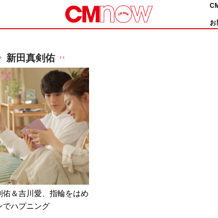
C
お
新田真剣佑
剣佑＆吉川愛、指輪をはめ
ンでハプニング