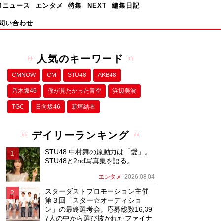
Mニュース
エンタメ
特集
NEXT
編集日記
問い合わせ
人気のキーワード
CMNOW
CM
STU48
AKB48
乃木坂46
僕が⾒たかった⻘空
浜辺美波
TGC
日向坂46
新垣結衣
デイリーランキング
STU48 中村舞の原動力は「愛」。
STU48と2nd写真集を語る。
エンタメ
2026.08.04
スターダストプロモーション主催
第３回「スター☆オーディショ
ン」の最終選考会。応募総数16,39
7人の中から選び抜かれたファイナ