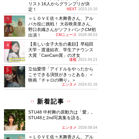
リスト16人からグランプリが決
定！
NEXT
2023.10.10
＝ＬＯＶＥ佐々木舞香さん、アル
パカ役に挑戦！ 大谷映美里さん、
野口衣織さんがソフトバンクCM初
出演！
CMニュース
2026.08.03
【美しい女子大生の素顔】早稲田
大学・渡邉結衣、学生アナウンス
大賞「CanCam賞」の才女
連載
2021.04.21
立仙愛理「アイドルをやったから
こそできる演技がきっとある」＜
映画『チャロの囀り』＞
エンタメ
2024.01.16
新着記事
STU48 中村舞の原動力は「愛」。
STU48と2nd写真集を語る。
エンタメ
2026.08.04
＝ＬＯＶＥ佐々木舞香さん、アル