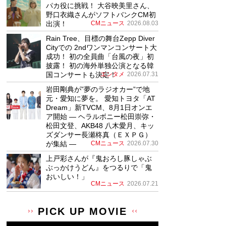
パカ役に挑戦！ 大谷映美里さん、
野口衣織さんがソフトバンクCM初
出演！
CMニュース
2026.08.03
Rain Tree、目標の舞台Zepp Diver
Cityでの 2ndワンマンコンサート大
成功！ 初の全員曲「台風の夜」初
披露！ 初の海外単独公演となる韓
国コンサートも決定！
エンタメ
2026.07.31
岩田剛典が”夢のラジオカー”で地
元・愛知に夢を。 愛知トヨタ「AT
Dream」新TVCM、8月1日オンエ
ア開始 ― ヘラルボニー松田崇弥・
松田文登、AKB48 八木愛月、キッ
ズダンサー長瀬柊真（ＥＸＰＧ）
が集結 ―
CMニュース
2026.07.30
上戸彩さんが『鬼おろし豚しゃぶ
ぶっかけうどん』をつるりで「鬼
おいしい！」
CMニュース
2026.07.21
PICK UP MOVIE