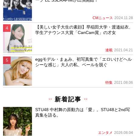
ープ LE SSERAFIMが出演開始！
CMニュース
2024.11.28
【美しい女子大生の素顔】早稲田大学・渡邉結衣、
学生アナウンス大賞「CanCam賞」の才女
連載
2021.04.21
eggモデル・まぁみ、初写真集で「エロいけどヘル
シーな感じ」大人の私、ベールを脱ぐ
特集
2021.08.06
新着記事
STU48 中村舞の原動力は「愛」。STU48と2nd写
真集を語る。
エンタメ
2026.08.04