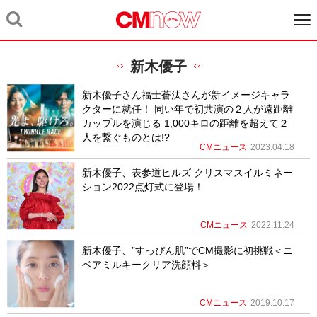
新木優子
新木優子さん福士蒼汰さんが新イメージキャラ
クターに就任！ 同い年で初共演の２人が遠距離
カップルを演じる 1,000キロの距離を超えて２
人を繋ぐものとは!?
CMニュース
2023.04.18
新木優子、表参道ヒルズ クリスマスイルミネー
ション2022点灯式に登場！
CMニュース
2022.11.24
新木優子、”すっぴん肌”でCM撮影に初挑戦＜ニ
ベアミルキークリア洗顔料＞
CMニュース
2019.10.17