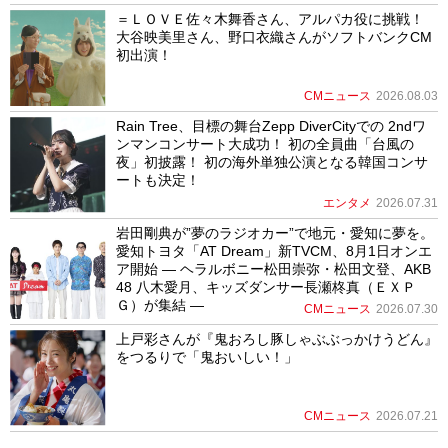
＝ＬＯＶＥ佐々木舞香さん、アルパカ役に挑戦！
大谷映美里さん、野口衣織さんがソフトバンクCM
初出演！
CMニュース
2026.08.03
Rain Tree、目標の舞台Zepp DiverCityでの 2ndワ
ンマンコンサート大成功！ 初の全員曲「台風の
夜」初披露！ 初の海外単独公演となる韓国コンサ
ートも決定！
エンタメ
2026.07.31
岩田剛典が”夢のラジオカー”で地元・愛知に夢を。
愛知トヨタ「AT Dream」新TVCM、8月1日オンエ
ア開始 ― ヘラルボニー松田崇弥・松田文登、AKB
48 八木愛月、キッズダンサー長瀬柊真（ＥＸＰ
Ｇ）が集結 ―
CMニュース
2026.07.30
上戸彩さんが『鬼おろし豚しゃぶぶっかけうどん』
をつるりで「鬼おいしい！」
CMニュース
2026.07.21