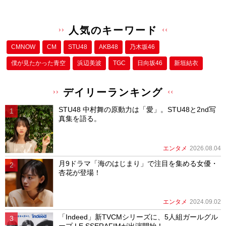
人気のキーワード
CMNOW
CM
STU48
AKB48
乃木坂46
僕が⾒たかった⻘空
浜辺美波
TGC
日向坂46
新垣結衣
デイリーランキング
STU48 中村舞の原動力は「愛」。STU48と2nd写
真集を語る。
エンタメ
2026.08.04
月9ドラマ「海のはじまり」で注目を集める女優・
杏花が登場！
エンタメ
2024.09.02
「Indeed」新TVCMシリーズに、5人組ガールグル