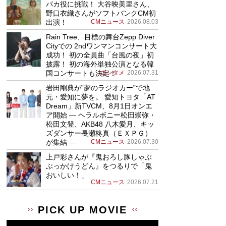
パカ役に挑戦！ 大谷映美里さん、
野口衣織さんがソフトバンクCM初
出演！
CMニュース
2026.08.03
Rain Tree、目標の舞台Zepp Diver
Cityでの 2ndワンマンコンサート大
成功！ 初の全員曲「台風の夜」初
披露！ 初の海外単独公演となる韓
国コンサートも決定！
エンタメ
2026.07.31
岩田剛典が”夢のラジオカー”で地
元・愛知に夢を。 愛知トヨタ「AT
Dream」新TVCM、8月1日オンエ
ア開始 ― ヘラルボニー松田崇弥・
松田文登、AKB48 八木愛月、キッ
ズダンサー長瀬柊真（ＥＸＰＧ）
が集結 ―
CMニュース
2026.07.30
上戸彩さんが『鬼おろし豚しゃぶ
ぶっかけうどん』をつるりで「鬼
おいしい！」
CMニュース
2026.07.21
PICK UP MOVIE