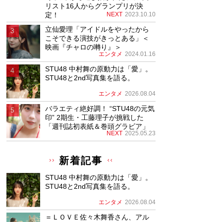
リスト16人からグランプリが決
定！
NEXT
2023.10.10
立仙愛理「アイドルをやったから
こそできる演技がきっとある」＜
映画『チャロの囀り』＞
エンタメ
2024.01.16
STU48 中村舞の原動力は「愛」。
STU48と2nd写真集を語る。
エンタメ
2026.08.04
バラエティ絶好調！ “STU48の元気
印” 2期生・工藤理子が挑戦した
「週刊誌初表紙＆巻頭グラビア」
NEXT
2025.05.23
新着記事
STU48 中村舞の原動力は「愛」。
STU48と2nd写真集を語る。
エンタメ
2026.08.04
＝ＬＯＶＥ佐々木舞香さん、アル