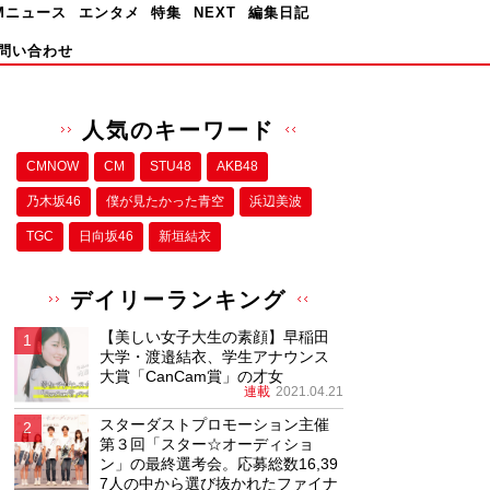
Mニュース
エンタメ
特集
NEXT
編集日記
問い合わせ
人気のキーワード
CMNOW
CM
STU48
AKB48
乃木坂46
僕が⾒たかった⻘空
浜辺美波
TGC
日向坂46
新垣結衣
デイリーランキング
【美しい女子大生の素顔】早稲田
大学・渡邉結衣、学生アナウンス
大賞「CanCam賞」の才女
連載
2021.04.21
スターダストプロモーション主催
第３回「スター☆オーディショ
ン」の最終選考会。応募総数16,39
7人の中から選び抜かれたファイナ