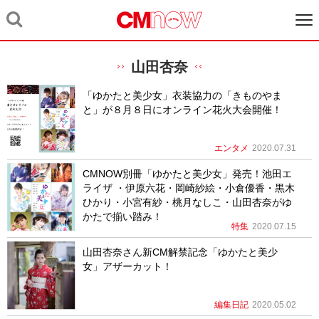
山田杏奈
「ゆかたと美少女」衣装協力の「きものやま
と」が８月８日にオンライン花火大会開催！
エンタメ
2020.07.31
CMNOW別冊「ゆかたと美少女」発売！池田エ
ライザ ・伊原六花・岡崎紗絵・小倉優香・黒木
ひかり・小宮有紗・桃月なしこ・山田杏奈がゆ
かたで揃い踏み！
特集
2020.07.15
山田杏奈さん新CM解禁記念「ゆかたと美少
女」アザーカット！
編集日記
2020.05.02