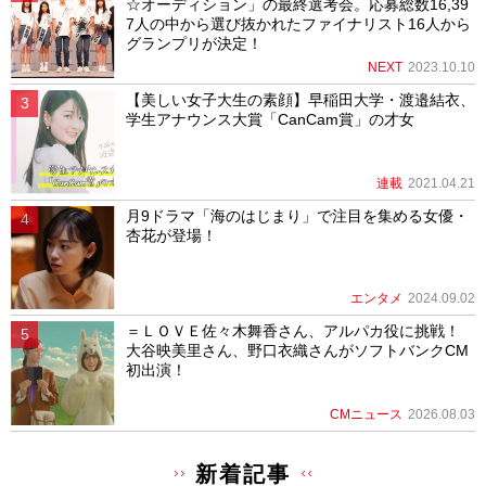
☆オーディション」の最終選考会。応募総数16,39
7人の中から選び抜かれたファイナリスト16人から
グランプリが決定！
NEXT
2023.10.10
【美しい女子大生の素顔】早稲田大学・渡邉結衣、
学生アナウンス大賞「CanCam賞」の才女
連載
2021.04.21
月9ドラマ「海のはじまり」で注目を集める女優・
杏花が登場！
エンタメ
2024.09.02
＝ＬＯＶＥ佐々木舞香さん、アルパカ役に挑戦！
大谷映美里さん、野口衣織さんがソフトバンクCM
初出演！
CMニュース
2026.08.03
新着記事