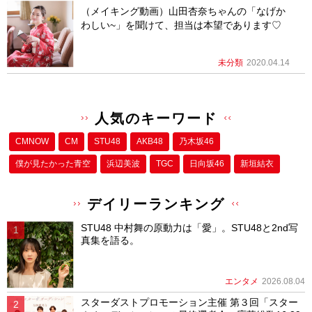
（メイキング動画）山田杏奈ちゃんの「なげか
わしい~」を聞けて、担当は本望であります♡
未分類
2020.04.14
人気のキーワード
CMNOW
CM
STU48
AKB48
乃木坂46
僕が⾒たかった⻘空
浜辺美波
TGC
日向坂46
新垣結衣
デイリーランキング
STU48 中村舞の原動力は「愛」。STU48と2nd写
真集を語る。
エンタメ
2026.08.04
スターダストプロモーション主催 第３回「スター