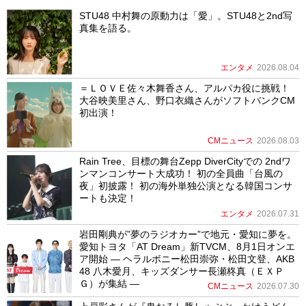
STU48 中村舞の原動力は「愛」。STU48と2nd写
真集を語る。
エンタメ
2026.08.04
＝ＬＯＶＥ佐々木舞香さん、アルパカ役に挑戦！
大谷映美里さん、野口衣織さんがソフトバンクCM
初出演！
CMニュース
2026.08.03
Rain Tree、目標の舞台Zepp DiverCityでの 2ndワ
ンマンコンサート大成功！ 初の全員曲「台風の
夜」初披露！ 初の海外単独公演となる韓国コンサ
ートも決定！
エンタメ
2026.07.31
岩田剛典が”夢のラジオカー”で地元・愛知に夢を。
愛知トヨタ「AT Dream」新TVCM、8月1日オンエ
ア開始 ― ヘラルボニー松田崇弥・松田文登、AKB
48 八木愛月、キッズダンサー長瀬柊真（ＥＸＰ
Ｇ）が集結 ―
CMニュース
2026.07.30