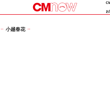
C
お
小越春花