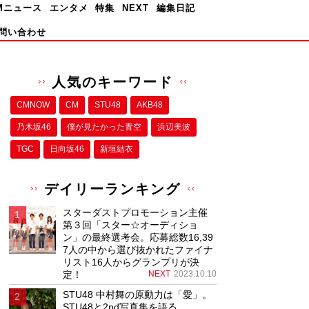
Mニュース
エンタメ
特集
NEXT
編集日記
問い合わせ
人気のキーワード
CMNOW
CM
STU48
AKB48
乃木坂46
僕が⾒たかった⻘空
浜辺美波
TGC
日向坂46
新垣結衣
デイリーランキング
スターダストプロモーション主催
第３回「スター☆オーディショ
ン」の最終選考会。応募総数16,39
7人の中から選び抜かれたファイナ
リスト16人からグランプリが決
定！
NEXT
2023.10.10
STU48 中村舞の原動力は「愛」。
STU48と2nd写真集を語る。