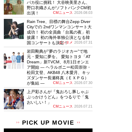
パカ役に挑戦！ 大谷映美里さん、
野口衣織さんがソフトバンクCM初
出演！
CMニュース
2026.08.03
Rain Tree、目標の舞台Zepp Diver
Cityでの 2ndワンマンコンサート大
成功！ 初の全員曲「台風の夜」初
披露！ 初の海外単独公演となる韓
国コンサートも決定！
エンタメ
2026.07.31
岩田剛典が”夢のラジオカー”で地
元・愛知に夢を。 愛知トヨタ「AT
Dream」新TVCM、8月1日オンエ
ア開始 ― ヘラルボニー松田崇弥・
松田文登、AKB48 八木愛月、キッ
ズダンサー長瀬柊真（ＥＸＰＧ）
が集結 ―
CMニュース
2026.07.30
上戸彩さんが『鬼おろし豚しゃぶ
ぶっかけうどん』をつるりで「鬼
おいしい！」
CMニュース
2026.07.21
PICK UP MOVIE