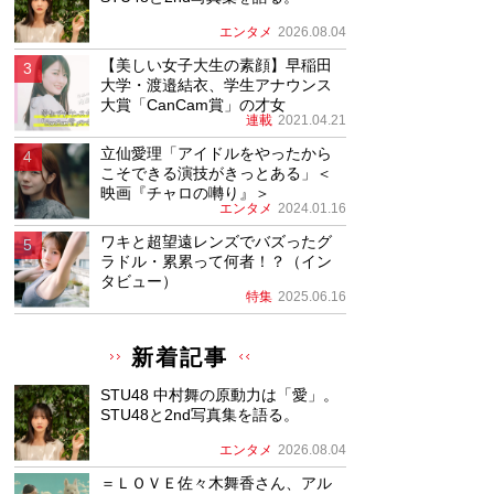
エンタメ
2026.08.04
【美しい女子大生の素顔】早稲田
大学・渡邉結衣、学生アナウンス
大賞「CanCam賞」の才女
連載
2021.04.21
立仙愛理「アイドルをやったから
こそできる演技がきっとある」＜
映画『チャロの囀り』＞
エンタメ
2024.01.16
ワキと超望遠レンズでバズったグ
ラドル・累累って何者！？（イン
タビュー）
特集
2025.06.16
新着記事
STU48 中村舞の原動力は「愛」。
STU48と2nd写真集を語る。
エンタメ
2026.08.04
＝ＬＯＶＥ佐々木舞香さん、アル