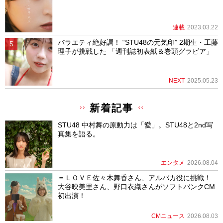
連載
2023.03.22
バラエティ絶好調！ “STU48の元気印” 2期生・工藤
理子が挑戦した 「週刊誌初表紙＆巻頭グラビア」
NEXT
2025.05.23
新着記事
STU48 中村舞の原動力は「愛」。STU48と2nd写
真集を語る。
エンタメ
2026.08.04
＝ＬＯＶＥ佐々木舞香さん、アルパカ役に挑戦！
大谷映美里さん、野口衣織さんがソフトバンクCM
初出演！
CMニュース
2026.08.03