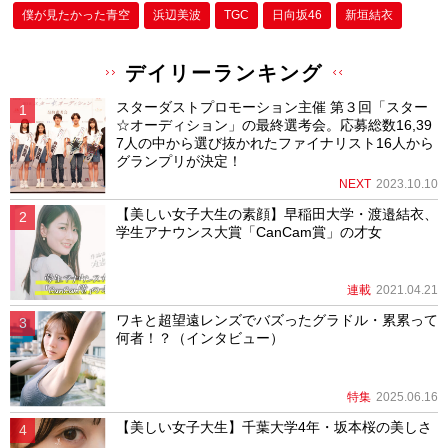
僕が⾒たかった⻘空
浜辺美波
TGC
日向坂46
新垣結衣
デイリーランキング
スターダストプロモーション主催 第３回「スター
☆オーディション」の最終選考会。応募総数16,39
7人の中から選び抜かれたファイナリスト16人から
グランプリが決定！
NEXT
2023.10.10
【美しい女子大生の素顔】早稲田大学・渡邉結衣、
学生アナウンス大賞「CanCam賞」の才女
連載
2021.04.21
ワキと超望遠レンズでバズったグラドル・累累って
何者！？（インタビュー）
特集
2025.06.16
【美しい女子大生】千葉大学4年・坂本桜の美しさ