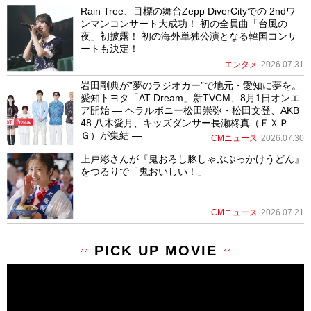
Rain Tree、目標の舞台Zepp DiverCityでの 2ndワ
ンマンコンサート大成功！ 初の全員曲「台風の
夜」初披露！ 初の海外単独公演となる韓国コンサ
ートも決定！
エンタメ
2026.07.31
岩田剛典が”夢のラジオカー”で地元・愛知に夢を。
愛知トヨタ「AT Dream」新TVCM、8月1日オンエ
ア開始 ― ヘラルボニー松田崇弥・松田文登、AKB
48 八木愛月、キッズダンサー長瀬柊真（ＥＸＰ
Ｇ）が集結 ―
CMニュース
2026.07.30
上戸彩さんが『鬼おろし豚しゃぶぶっかけうどん』
をつるりで「鬼おいしい！」
CMニュース
2026.07.21
PICK UP MOVIE