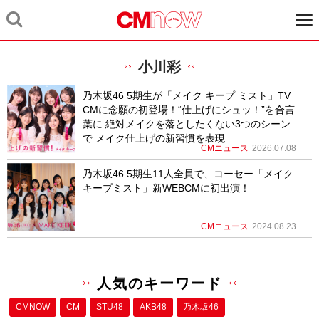
小川彩
乃木坂46 5期生が「メイク キープ ミスト」TV
CMに念願の初登場！“仕上げにシュッ！”を合言
葉に 絶対メイクを落としたくない3つのシーン
で メイク仕上げの新習慣を表現
CMニュース
2026.07.08
乃木坂46 5期生11人全員で、コーセー「メイク
キープミスト」新WEBCMに初出演！
CMニュース
2024.08.23
人気のキーワード
CMNOW
CM
STU48
AKB48
乃木坂46